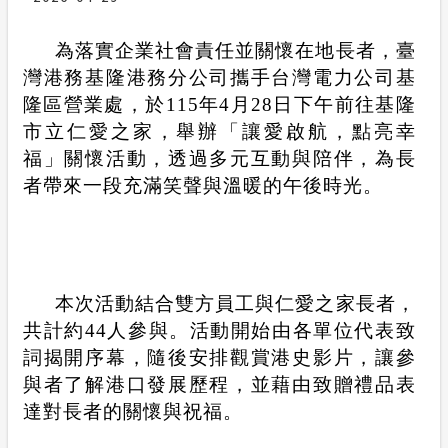
合議制機
計畫性工作停電公告-這不是電源不足的停
為落實企業社會責任並關懷在地長者，臺
電
支付或接
灣港務基隆港務分公司攜手台灣電力公司基
隆區營業處，於
115
年
4
月
28
日下午前往基隆
隱私權保護
市立仁愛之家，舉辦「讓愛啟航，點亮幸
福」關懷活動，透過多元互動與陪伴，為長
交流園地
者帶來一段充滿笑聲與溫暖的午後時光。
政府網站資料開放宣告
安全性政策
本次活動結合雙方員工與仁愛之家長者，
服務消息
共計約
44
人參與。活動開始由各單位代表致
詞揭開序幕，隨後安排觀賞港史影片，讓參
與者了解港口發展歷程，並藉由致贈禮品表
達對長者的關懷與祝福。