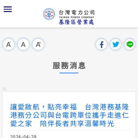
跳
區
為
主
對
行
請
交
到
主
位置
供電時程
組織架構
全國法規
申請手續
用戶陳情
問卷調查
要
首頁
內
沿革及特
繳費方式
對外關係
電業法
電價表
意見信箱
線上投票
跳過此工具列
容
區處簡介
區
服務轄區
配電線路
解釋性規
營業規章
電費繳付
塊
服務據點
服務消息
經營實績
事故停電
行政指導
電價表
用電安全
為民服務
地下配電
施政計畫
台灣電力
:::
規章條款
約
防救災動
預算及決
讓愛啟航，點亮幸福 台灣港務基隆
主動公開資訊
港務分公司與台電跨單位攜手走進仁
請願之處
電力生活館
愛之家 陪伴長者共享溫馨時光
書面之公
常見問答
2026-04-29