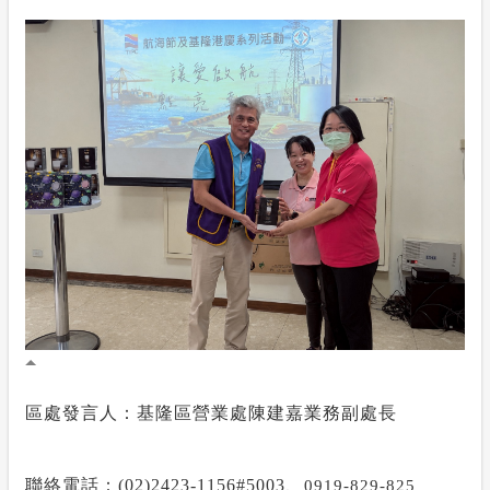
區處發言人：基隆區營業處陳建嘉業務副處長
聯絡電話：
(02)2423-1156#5003
、
0919-829-825