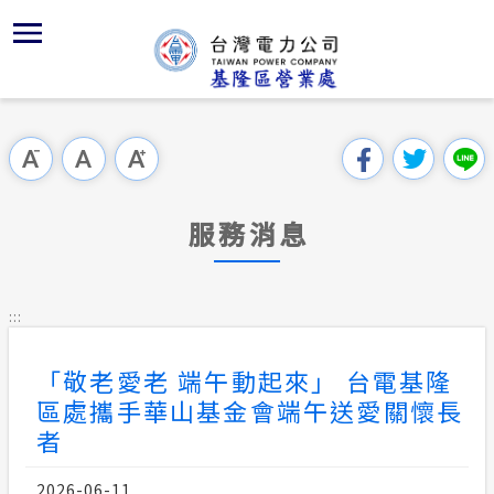
跳
區
為
主
對
行
請
交
到
主
位置
供電時程
組織架構
全國法規
申請手續
用戶陳情
問卷調查
要
首頁
內
沿革及特
繳費方式
對外關係
電業法
電價表
意見信箱
線上投票
跳過此工具列
容
區處簡介
區
服務轄區
配電線路
解釋性規
營業規章
電費繳付
塊
服務據點
服務消息
經營實績
事故停電
行政指導
電價表
用電安全
為民服務
地下配電
施政計畫
台灣電力
:::
規章條款
約
防救災動
預算及決
「敬老愛老 端午動起來」 台電基隆
主動公開資訊
區處攜手華山基金會端午送愛關懷長
請願之處
電力生活館
者
書面之公
常見問答
2026-06-11