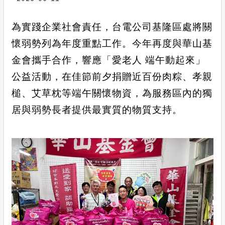
合議制機
計畫性工作停電公告-這不是電源不足的停
為實踐企業社會責任，台電公司基隆區處將關
電
支付或接
懷弱勢列為年度重點工作。今年再度與華山基
隱私權保護
金會攜手合作，響應「愛老人 端午動起來」
公益活動，在佳節前夕捐贈近百份肉粽、孝親
交流園地
槌、艾草枕等端午關懷物資，為服務區內的獨
政府網站資料開放宣告
居與弱勢長者提供最實質的物質支持。
安全性政策
服務消息