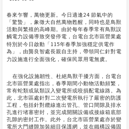
合議制機
隱私權保護
24
春來乍響，萬物更新。今日適逢
節氣中的
「驚蟄」，象徵大自然萬物甦醒，同時也是鳥獸
政府網站資料開放宣言
活動與繁殖的高峰期。由於每年春季常有鳥獸誤
觸電力設備導致突發停電，台電台北市區營業處
安全性政策
115
特別於今日啟動「
年春季加強穩定供電作
為」，由龔良智處長親自主持，帶領同仁針對電
服務消息
力設施進行全面強化，確保民眾用電無虞。
計畫性工作停電公告-這不是電源不足的停
電
在強化設施韌性、杜絕鳥獸干擾方面，台電台
北市區營業處指出，春季期間小動物活動頻繁，
常有蛇類或鼠類誤入變電所或咬損配電線路。為
此，北市區處針對二次變電所執行了嚴密的防護
工程，包括針對纜線進出管孔、管口間隙及排水
孔進行堵塞密封，並完成開關設備或接線箱底部
孔隙的密封工作。此外，台北市區營業處亦於變
電所大門縫隙加裝細目保護網，並在鐵構設備固