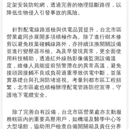
定架安裝防蛇網，透過完善的物理阻斷路徑，以
降低生物侵入引發事故的風險。
針對配電線路巡檢與供電品質提升，台北市區
營業處同步展開多項積極作為。除了進行樹木修
剪以避免枝葉碰觸線路外，亦持續汰換開關設備
並進行變壓器吊檢。為及早發現異常，更全面使
用科技輔助，透過紅外線熱影像儀監測設備溫
度，維修人員能提前預警潛在的異常高溫，避免
接頭因接觸不良或負荷過重導致供電中斷，並落
實基礎台與孔洞防堵巡視。考量到都市區工程頻
繁，北市區處也積極辦理配電管路防挖宣導，守
護地下電纜安全。
除了完善自有設備，台北市區營業處亦主動服
務轄區內的重要高壓用戶，如機場及醫學中心等
大型場館，協助用戶檢查自備開關箱及責任分界