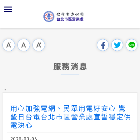
跳
區
經
為
主
對
行
請
到
主
位置
經營績效
供電時程
組織架構
全國法規
申請手續
用戶陳情
要
首頁
內
沿革及特
供電設備
志工園地
對外關係
電業法
電價表
意見信箱
跳過此工具列
容
區處簡介
區
服務轄區
繳費方式
解釋性規
營業規章
電費繳付
塊
服務據點
服務消息
地下配電
防止民眾
行政指導
營業規章
用電安全
為民服務
防救災動
戶籍資料
施政計畫
線路設置
:::
規章條款
經營實績
配電線路
預算及決
電價表
用心加強電網、民眾用電好安心 驚
主動公開資訊
蟄日台電台北市區營業處宣誓穩定供
電動車充
請願之處
台灣電力
電力生活館
電決心
約
書面之公
常見問答
2026-03-05