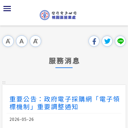
跳
區
為
主
對
行
請
到
主
位置
服務白皮
組織、職
全國法規
申請手續
意見信箱
要
首頁
內
沿革及特
供電時程
對外關係
電業法
電價表
用戶陳情
跳過此工具列
容
區處簡介
區
服務轄區
志工園地
解釋性規
營業規則
電費繳付
塊
服務據點
服務消息
經營實績
繳費方式
行政指導
營業規則
用電安全
為民服務
地下配電
配電線路
施政計畫
電價表
:::
規章條款
預算及決
台灣電力
重要公告：政府電子採購網「電子領
主動公開資訊
約
標機制」重要調整通知
請願之處
電力生活館
2026-05-26
書面之公
常見問答