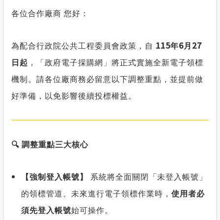
合議制機
各位合作廠商
您好：
安全性政策
支付或接
115
6
27
計畫性工作停電公告-這不是電源不足的停
為配合行政院公共工程委員會政策，自
年
月
電
台灣電力
日起
，「政府電子採購網」將正式實施全新電子領標
權益申訴
機制。請各位廠商務必留意以下調整重點，並提前做
政府網站資料開放宣告
好準備，以免影響後續投標權益。
隱私權保護
服務消息
🔍
調整重點三大核心
【強制登入帳號】
系統將全面關閉「未登入帳號」
的領標管道。未來進行電子領標作業時，
使用者必
須先登入帳號
始可操作。