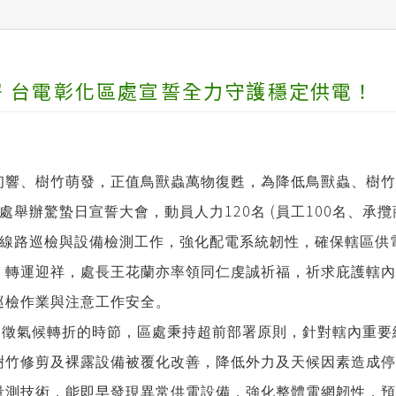
 台電彰化區處宣誓全力守護穩定供電！
響、樹竹萌發，正值鳥獸蟲萬物復甦，為降低鳥獸蟲、樹竹
120
(
100
處舉辦驚蟄日宣誓大會，動員人力
名
員工
名、承攬
線路巡檢與設備檢測工作，強化配電系統韌性，確保轄區供
、轉運迎祥，處長王花蘭亦率領同仁虔誠祈福，祈求庇護轄內
巡檢作業與注意工作安全。
象徵氣候轉折的時節，區處秉持超前部署原則，針對轄內重要
樹竹修剪及裸露設備被覆化改善，降低外力及天候因素造成停
量測技術，能即早發現異常供電設備，強化整體電網韌性，預