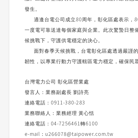
發生。
80
8
適逢台電公司成立
周年，彰化區處表示，
一度電可靠送達每個家庭與企業。此次驚蟄日整
候挑戰下，守護供電穩定的決心。
面對春季天候挑戰，台電彰化區處透過嚴謹
韌性，以專業行動力守護轄區電力穩定，確保民
台灣電力公司
彰化區營業處
發言人：業務副處長
劉詩亮
0911-380-283
連絡電話：
業務聯絡人：業務經理
黃心恬
04-7256461
6100
連絡電話：
轉
e-mail
u266078@taipower.com.tw
：