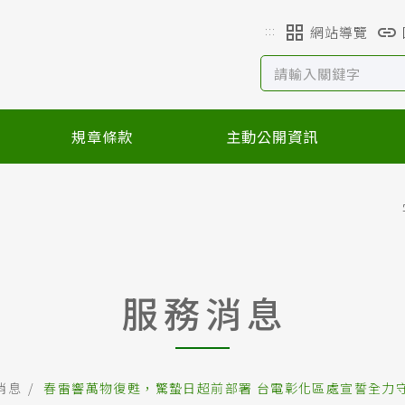
:::
網站導覽
規章條款
主動公開資訊
服務消息
消息
春雷響萬物復甦，驚蟄日超前部署 台電彰化區處宣誓全力