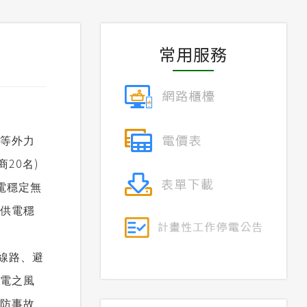
常用服務
等外力
20
)
商
名
電穩定無
供電穩
線路、避
電之風
防事故