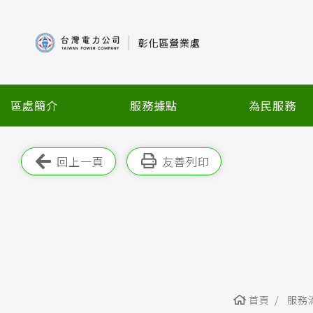
跳
到
主
要
內
容
區處簡介
服務據點
為民服務
區
塊
跳過此工具列
回上一頁
友善列印
首頁
服務