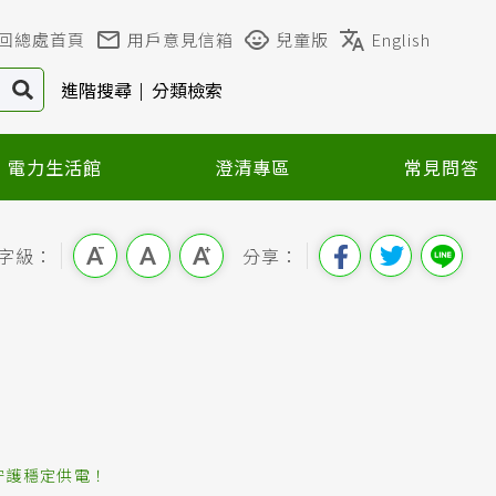
回總處首頁
用戶意見信箱
兒童版
English
進階搜尋
分類檢索
電力生活館
澄清專區
常見問答
字級：
分享：
守護穩定供電！