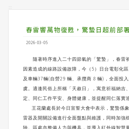
:::
春雷響萬物復甦，驚蟄日超前部署
2026-03-05
隨著時序進入二十四節氣的「驚蟄」，春雷初
5
因素造成的線路設備故障，今（
）日台電彰化區
37
(
29
8
)
及車輛
輛
自營
輛、承攬商
輛
，全面投入
虞。適逢民俗上所稱「天赦日」，寓意祈福納吉
定、同仁工作平安、身體健康，並提醒同仁落實
王花蘭處長於今日宣誓大會中表示，驚蟄係
雷器及開關設備進行全面盤點與維護，同時加強
險。區處亦整備人力與機具，並導入紅外線智慧