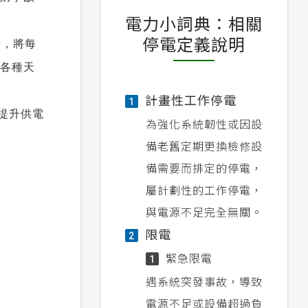
電力小詞典：相關
停電定義說明
活，將每
各種天
計畫性工作停電
1
提升供電
為強化系統韌性或因設
備老舊定期更換檢修設
備需要而排定的停電，
屬計劃性的工作停電，
與電源不足完全無關。
限電
2
緊急限電
1
遇系統突發事故，導致
電源不足或設備超過負