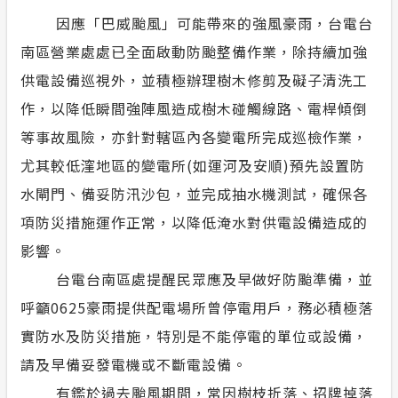
因應「巴威颱風」可能帶來的強風豪雨，台電台
常見問答
南區營業處處已全面啟動防颱整備作業，除持續加強
供電設備巡視外，並積極辦理樹木修剪及礙子清洗工
安全性政策
作，以降低瞬間強陣風造成樹木碰觸線路、電桿傾倒
服務消息
等事故風險，亦針對轄區內各變電所完成巡檢作業，
尤其較低漥地區的變電所(如運河及安順)預先設置防
隱私權保護
水閘門、備妥防汛沙包，並完成抽水機測試，確保各
計畫性工作停電公告-這不是電源不足的停
項防災措施運作正常，以降低淹水對供電設備造成的
電
影響。
台電台南區處提醒民眾應及早做好防颱準備，並
政府網站資料開放宣告
呼籲0625豪雨提供配電場所曾停電用戶，務必積極落
實防水及防災措施，特別是不能停電的單位或設備，
請及早備妥發電機或不斷電設備。
有鑑於過去颱風期間，常因樹枝折落、招牌掉落