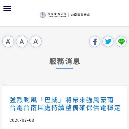
跳
區
為
交
主
對
行
請
到
主
位置
服務白皮
YouTub
組織、職
全國法規
申請須知
用戶陳情
要
首頁
內
沿革及特
志工園地
對外關係
電業法
電價表
跳過此工具列
容
區處簡介
區
服務轄區
供電時程
解釋性規
營業規章
電費繳付
塊
服務據點
服務消息
防救災動
繳費方式
行政指導
營業規章
用電安全
為民服務
經營實績
配電場所
施政計畫
電價表
:::
規章條款
地下配電
再生能源
預算及決
台灣電力
強烈颱風「巴威」將帶來強風豪雨
交流園地
約
台電台南區處持續整備確保供電穩定
配電線路
請願之處
主動公開資訊
2026-07-08
合議制機
電力生活館