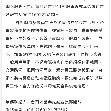
網路服務，亦可撥打台電1911客服專線或本區處停電
通報電話06-2160121洽詢。
針對颱風及豪雨等天然災害造成的停電事故，台
電將積極搶修儘快復電，復電程序將依「供電樞紐變
電所→主幹線→分歧線→變壓器」的原則來進行，並
優先恢復火車站、高鐵站、醫院、應變中心、自來
水、加壓站(抽水站)及通信等公用設施，再逐步恢復
一般用戶用電，不過實際搶修進度仍須視停電範圍、
交通路況、風雨情況而定，懇請民眾體諒與配合，台
電也將持續嚴密監控颱風動態，預先完成各項防災整
備工作，全力守護民眾用電安全與供電穩定。
業務聯絡人：台南區營業處副處長鄭開玲
聯絡電話：(06)2160121 轉2602