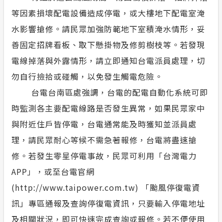
等因素損壞配電設備造成停電，或大樓地下配電室淹
水影響搶修。請民眾加強防範地下室積淹水情形，妥
善固定招牌看板、取下懸掛物及修剪樹枝等。若發現
電線掉落與外露情形，請立即通知台電派員處理，切
勿自行撿拾或碰觸，以免發生觸電危險。
台電台南區處強調，台電的配電自動化系統可即
時監測各主要配電線路是否發生異常，如果民眾家中
與附近住戶皆停電，台電通常能及時獲知並派員處
理，請民眾耐心等候不需急著報修，台電將盡速搶
修。若發生零星停電事故，民眾可利用「台灣電力
APP」，或至台電官網
(http://www.taipower.com.tw) 「颱風停復電資
訊」專區通報及查詢停復電資訊，只要輸入停電地址
及相關狀況，即可快速完成查詢或報修。若不便使用