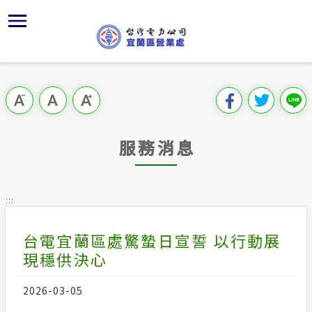
跳
區
為
主
對
行
請
到
主
位置
供電時程
組織、職
全國法規
申請手續
用戶陳情
要
首頁
內
服務轄區
繳費方式
對外關係
電業法
電價表
意見信箱
跳過此工具列
容
區處簡介
區
地下配電
節能宣導
解釋性規
營業規則
電費繳付
塊
服務據點
服務消息
沿革及特
配電線路
行政指導
營業規則
用電安全
為民服務
經營實績
施政計畫
電價表
:::
規章條款
預算及決
台灣電力
台電宜蘭區處驚蟄日宣誓 以行動展
主動公開資訊
約
現穩供決心
請願之處
電力生活館
2026-03-05
書面之公
常見問答