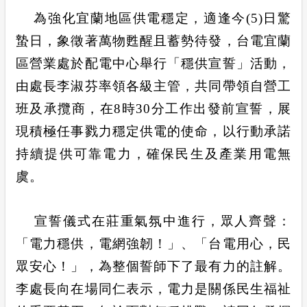
合議制機
為強化宜蘭地區供電穩定，適逢今
(5)
日驚
政府網站資料開放宣告
蟄日，象徵著萬物甦醒且蓄勢待發，台電宜蘭
隱私權保護
區營業處於配電中心舉行「穩供宣誓」活動，
由處長李淑芬率領各級主管，共同帶領自營工
安全性政策
班及承攬商，在
8
時
30
分工作出發前宣誓，展
現積極任事戮力穩定供電的使命，以行動承諾
服務消息
持續提供可靠電力，確保民生及產業用電無
計畫性工作停電公告-這不是電源不足的停
虞。
電
宣誓儀式在莊重氣氛中進行，眾人齊聲：
「
電力穩供，電網強韌
！」、「台電用心
，民
眾安心
！」，為整個誓師下了最有力的註解。
李處長向在場同仁表示，電力是關係民生福祉