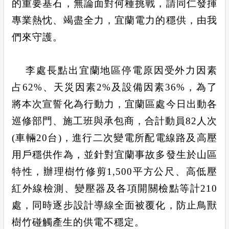
的重要基石，無論面對何種挑戰，請同仁發揮
專業熱忱、竭盡全力，宜蘭電力的穩供，由我
們來守護。
李處長點出宜蘭地區停電原因受外力因素
占
62%
、天災因素
2%
及設備因素
36%
，為了
將本次宣誓化為行動力，宜蘭區處今日出動各
巡修部門、施工班與承包商，合計動員
82
人次
(
車輛
20
台
)
，進行二次變電所配電線路及高壓
用戶穩供作為，並針對宜蘭事故多發生於山區
特性，辦理樹竹修剪
1,500
平方公尺、高低壓
紅外線檢測、變壓器及各項開關檢點等計
210
處，同時逐步設計導線全面被覆化，防止鳥獸
樹竹碰觸產生的供電不穩定。