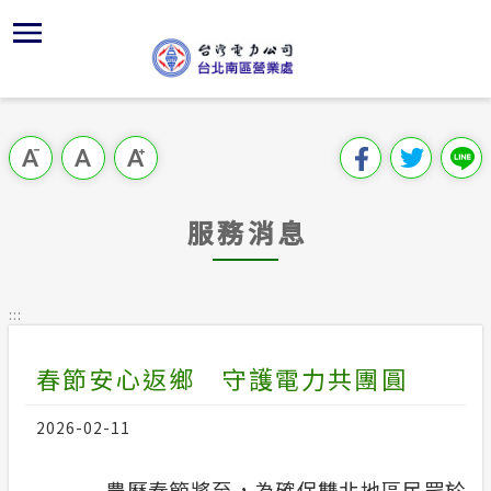
跳
區
為
主
對
行
請
到
主
位置
供電時程
組織架構
全國法規
申請手續
用戶陳情
要
首頁
內
沿革及特
志工園地
對外關係
電業法
電價表
意見信箱
跳過此工具列
容
區處簡介
區
服務轄區
繳費方式
解釋性規
營業規章
電費繳付
塊
服務據點
服務消息
經營實績
配電線路
行政指導
營業規章
用電安全
為民服務
地下配電
施政計畫
電價表
:::
規章條款
預算及決
台灣電力
春節安心返鄉 守護電力共團圓
主動公開資訊
約
請願之處
電力生活館
2026-02-11
書面之公
常見問答
農曆春節將至，為確保雙北地區民眾於