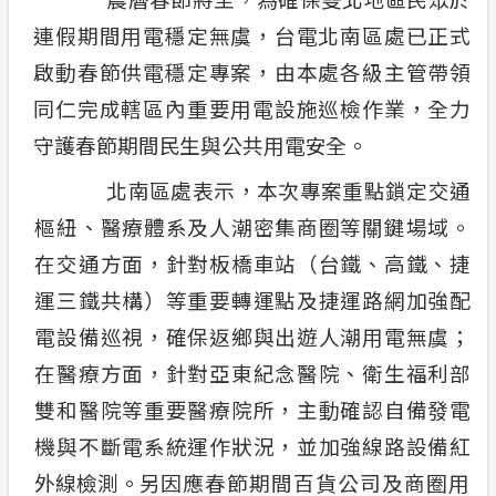
合議制機
連假期間用電穩定無虞，台電北南區處已正式
安全性政策
啟動春節供電穩定專案，由本處各級主管帶領
支付或接
服務消息
同仁完成轄區內重要用電設施巡檢作業，全力
守護春節期間民生與公共用電安全。
計畫性工作停電公告-這不是電源不足的停
電
北南區處表示，本次專案重點鎖定交通
樞紐、醫療體系及人潮密集商圈等關鍵場域。
隱私權保護
在交通方面，針對板橋車站（台鐵、高鐵、捷
政府網站資料開放宣告
運三鐵共構）等重要轉運點及捷運路網加強配
電設備巡視，確保返鄉與出遊人潮用電無虞；
在醫療方面，針對亞東紀念醫院、衛生福利部
雙和醫院等重要醫療院所，主動確認自備發電
機與不斷電系統運作狀況，並加強線路設備紅
外線檢測。另
因應春節期間百貨公司及商圈用