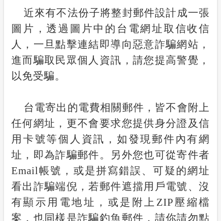
近來有不法份子將整封郵件設計成一張
合議制機
隱私權保護
圖片，透過圖片中的台電網址取信收信
支付或接
人，一旦點擊連結即導向惡意詐騙網站，
政府網站資料開放宣告
進而騙取民眾個人資訊，請您提高警覺，
服務消息
以免受騙。
計畫性工作停電公告-這不是電源不足的停
電
台電寄出的電費相關郵件，皆不會附上
任何網址，更不會要求您提供身分證及信
安全性政策
用卡號等個人資訊，如發現郵件內有網
址，即為詐騙郵件。另外您也可從寄件者
Email
帳號，或是拼寫錯誤、可疑的網址
看出詐騙端倪，若郵件遮擋用戶電號、沒
有顯示用電地址，或是附上
ZIP
壓縮檔
案，也同樣是詐騙釣魚郵件，請你請勿點