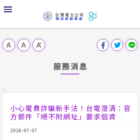
跳
區
為
主
對
行
請
到
主
位置
服務白皮
組織、職
全國法規
申請手續
用戶陳情
要
首頁
內
服務轄區
供電時程
對外關係
電業法
電價表
意見信箱
跳過此工具列
容
區處簡介
區
經營實績
志工園地
解釋性規
營業規章
電費繳付
塊
服務據點
服務消息
地下配電
顧客滿意
行政指導
營業規章
用電安全
為民服務
供電設備
繳費方式
施政計畫
電價表
:::
規章條款
沿革及特
配電線路
預算及決
台灣電力
小心電費詐騙新手法！台電澄清：官
主動公開資訊
約
方郵件「絕不附網址」要求個資
請願之處
電力生活館
2026-07-07
書面之公
常見問答