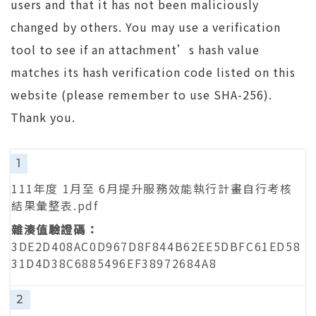
users and that it has not been maliciously
changed by others. You may use a verification
tool to see if an attachment’s hash value
matches its hash verification code listed on this
website (please remember to use SHA-256).
Thank you.
1
111年度 1月至 6月提升服務效能執行計畫自行考核
結果彙整表.pdf
3DE2D408AC0D967D8F844B62EE5DBFC61ED58
31D4D38C6885496EF38972684A8
2