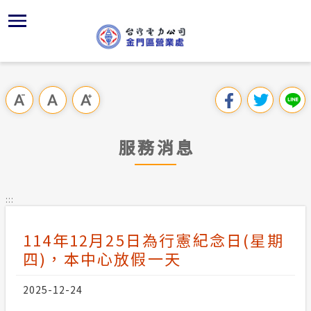
跳
區
為
主
對
行
請
交
到
主
位置
供電時程
組織、職
全國法規
申請手續
用戶陳情
線上投票
要
首頁
內
沿革及特
繳費方式
對外關係
電業法
電價表
意見信箱
問卷調查
跳過此工具列
容
區處簡介
區
服務轄區
志工園地
解釋性規
營業規章
電費繳付
塊
服務據點
服務消息
經營實績
配電線路
行政指導
電價表
用電安全
為民服務
地下配電
台灣電力
施政計畫
台灣電力
:::
規章條款
約
防救災動
預算及決
114年12月25日為行憲紀念日(星期
主動公開資訊
四)，本中心放假一天
請願之處
電力生活館
2025-12-24
書面之公
常見問答