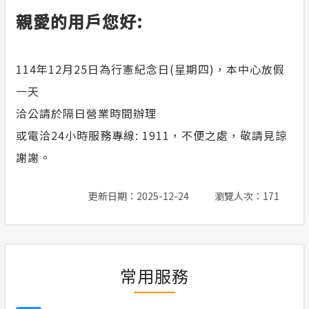
親愛的用戶您好:
合議制機
服務消息
支付或接
安全性政策
114年12月25日為行憲紀念日(星期四)，本中心放假
一天
交流園地
洽公請於隔日營業時間辦理
隱私權保護
或電洽24小時服務專線: 1911，不便之處，敬請見諒
謝謝。
政府網站資料開放宣告
更新日期：2025-12-24
瀏覽人次：171
小看板
計畫性工作停電公告-這不是電源不足的停
電
常用服務