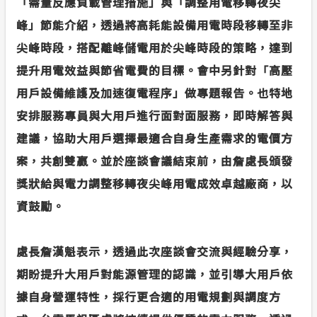
「需量反應負載管理措施」與「調整用電移轉夜尖
峰」節能介紹，透過將高耗能設備用電時段移轉至非
尖峰時段，搭配離峰儲電用於尖峰時段的策略，達到
提升用電效益與節省電費的目標。會中另針對「高壓
用戶設備維護及加速復電程序」做專題報告。也特地
安排服務專員與大用戶進行面對面服務，即時解答與
建議，協助大用戶選擇最適合自身生產需求的電價方
案，共創雙贏。並於座談會議結束前，由詹處長頒發
獎狀給與電力調整移轉夜尖峰用電成效卓越廠商，以
資鼓勵。
處長詹漢魁表示，透過此次座談會交流與經驗分享，
期盼提升大用戶對能源管理的認識，並引導大用戶依
據自身營運特性，採行更合適的用電規劃與調度方