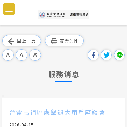
跳
到
主
要
內
跳過此工具列
容
回上一頁
友善列印
區
塊
服務消息
:::
台電馬祖區處舉辦大用戶座談會
2026-04-15