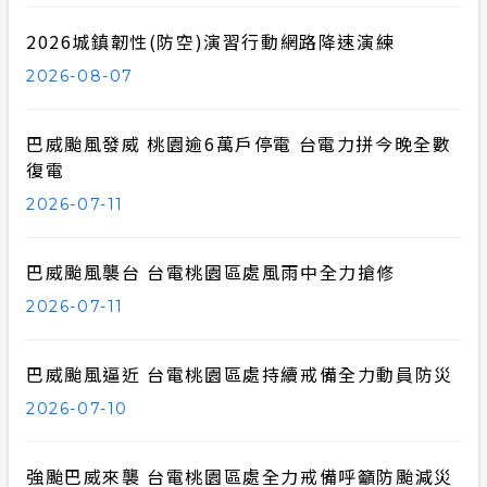
合議制機
2026城鎮韌性(防空)演習行動網路降速演練
安全性政策
2026-08-07
支付或接
計畫性工作停電公告-這不是電源不足的停
電
台灣電力
巴威颱風發威 桃園逾6萬戶停電 台電力拼今晚全數
權益申訴
復電
政府網站資料開放宣告
2026-07-11
隱私權保護
巴威颱風襲台 台電桃園區處風雨中全力搶修
服務消息
2026-07-11
巴威颱風逼近 台電桃園區處持續戒備全力動員防災
2026-07-10
強颱巴威來襲 台電桃園區處全力戒備呼籲防颱減災