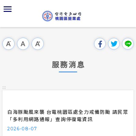
跳
區
為
主
對
行
請
到
主
位置
服務白皮
組織、職
全國法規
申請手續
意見信箱
要
首頁
內
沿革及特
供電時程
對外關係
電業法
電價表
用戶陳情
跳過此工具列
容
區處簡介
區
服務轄區
志工園地
解釋性規
營業規則
電費繳付
塊
服務據點
服務消息
經營實績
繳費方式
行政指導
營業規則
用電安全
為民服務
地下配電
配電線路
施政計畫
電價表
:::
規章條款
預算及決
台灣電力
主動公開資訊
約
白海豚颱風來襲 台電桃園區處全力戒備防颱 請民眾
請願之處
電力生活館
「多利用網路通報」查詢停復電資訊
書面之公
2026-08-07
常見問答