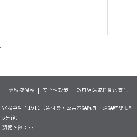
答
隱私權保護
安全性政策
政府網站資料開放宣告
客服專線：1911（免付費，公共電話除外，通話時間限制
5分鐘）
瀏覽次數：77