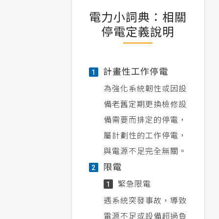
電力小詞典：相關
停電定義說明
計畫性工作停電
1
為強化系統韌性或因設
備老舊定期更換檢修設
備需要而排定的停電，
屬計劃性的工作停電，
與電源不足完全無關。
限電
2
緊急限電
1
遇系統突發事故，導致
電源不足或設備超過負