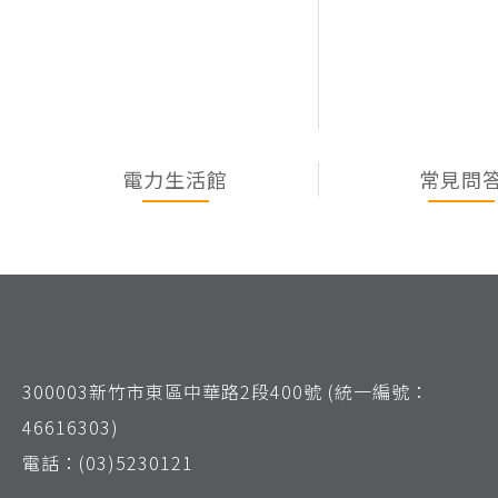
電力生活館
常見問
300003新竹市東區中華路2段400號 (統一編號：
46616303)
電話：(03)5230121