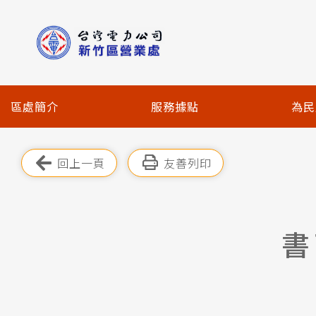
跳
到
主
要
內
容
區處簡介
服務據點
為民
區
塊
跳過此工具列
回上一頁
友善列印
書