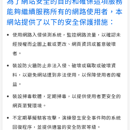
為了網站安全的目的和確保這項服務
能夠繼續服務所有的網路使用者，本
安全性政策
網站提供了以下的安全保護措施：
服務消息
使用網路入侵偵測系統，監控網路流量，以確認未
計畫性工作停電公告-這不是電源不足的停
經授權而企圖上載或更改、網頁資訊或蓄意破壞
電
者。
隱私權保護
裝設防火牆防止非法入侵、破壞或竊取或破壞資
料，以避免網站遭到非法使用，以保障使用者的權
政府網站資料開放宣告
益。
裝設掃毒軟體，定期掃毒，以提供使用者更安全的
網頁瀏覽環境。
不定期摹擬駭客攻擊，演練發生安全事件時的系統
回復程序，並提供適當的安全防禦等級。