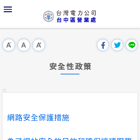
跳
區
為
主
對
行
請
到
主
位置
再生能源
組織、職
全國法規
申請須知
用戶陳情
要
首頁
內
服務轄區
新增設用
對外關係
電業法
電價表
跳過此工具列
容
區處簡介
區
經營實績
繳費方式
行政指導
營業規章
電費繳付
塊
服務據點
安全性政策
地下配電
配電場所
施政計畫
營業規章
用電安全
為民服務
沿革及特
智慧型A
預算及決
電價表
:::
規章條款
天然災害
防範感電
請願之處
台灣電力
主動公開資訊
約
網路安全保護措施
配電線路
電力生活館
常見問答