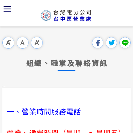
跳
區
為
主
對
行
請
到
主
位置
再生能源
組織、職
全國法規
申請須知
用戶陳情
要
首頁
內
服務轄區
新增設用
對外關係
電業法
電價表
跳過此工具列
容
區處簡介
區
經營實績
繳費方式
行政指導
營業規章
電費繳付
塊
服務據點
組織、職掌及聯絡資訊
地下配電
配電場所
施政計畫
營業規章
用電安全
為民服務
沿革及特
智慧型A
預算及決
電價表
:::
規章條款
天然災害
防範感電
請願之處
台灣電力
主動公開資訊
約
一、營業時間服務電話
配電線路
電力生活館
營業、繳費時間（星期一～星期五）
常見問答