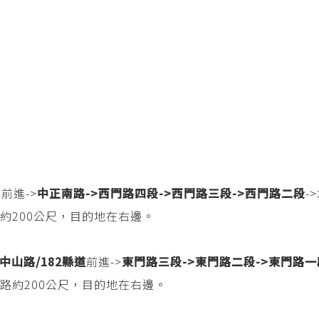
前進->
中正南路->西
門路四段->
西門路三段->
西門路二段
-
約200公尺，目的地在右邊。
中山路/182縣道
前進->
東門路三段->
東門路二段->
東門路一
路約200公尺，目的地在右邊。