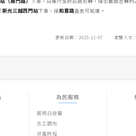
站（南門路）
下車，向後行至府前路右轉，接忠義路左轉約2
於
新光三越西門站
下車，接
和意路
直走可抵達。
更新日期：2025-11-07
瀏覽人次：1
點
為民服務
服務白皮書
志工園地
供電時程