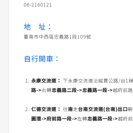
06-2160121
地 址：
臺南市中西區忠義路1段109號
自行開車：
永康交流道：
下永康交流道沿縱貫公路/台1線
路->
右轉
忠義路二段->
忠義路一段->
越府前路
仁德交流道：
往
南
走
台南交流道(台南)出口
朝
圓環->
府前路一段->
左轉
忠義路一段->
越府前