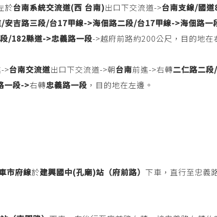
左於
台南系統交流道(西 台南)
出口下交流道->
台南支線/國道8
/安吉路三段/台17甲線->
海佃路二段/台17甲線->
海佃路一段
/182縣道->
忠義路一段
->越府前路約200公尺，目的地在
->
台南交流道
出口下交流道->朝
台南
前進->右轉
二仁路二段
路一段->
右轉
忠義路一段
，目的地在左邊。
車市府線
於
建興國中(孔廟)站（府前路）
下車，直行至忠義