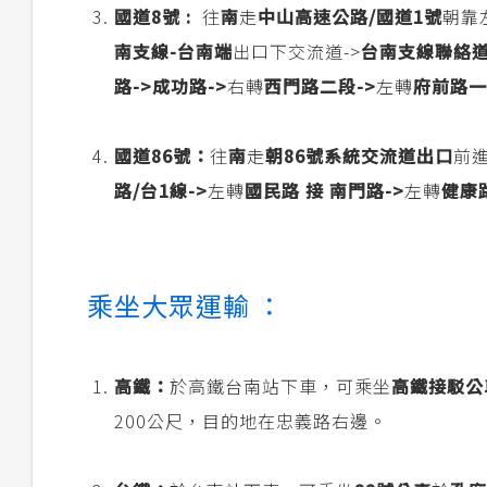
國道8號 :
往
南
走
中山高速公路/國道1號
朝靠
南支線-台南端
出口下交流道->
台南支線聯絡道
路->
成功路->
右轉
西門路二段->
左轉
府前路一段
國道86號：
往
南
走
朝86號系統交流道出口
前進
路/台1線->
左轉
國民路 接
南門路->
左轉
健康
乘坐大眾運輸 ：
高鐵：
於高鐵台南站下車，可乘坐
高鐵接駁公
200公尺，目的地在忠義路右邊。