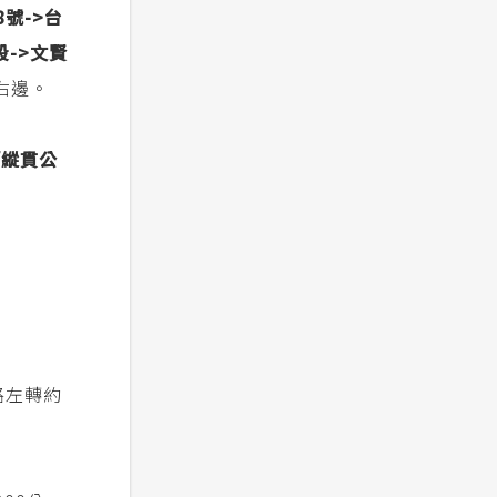
號->
台
->
文賢
右邊。
/縱貫公
路左轉約