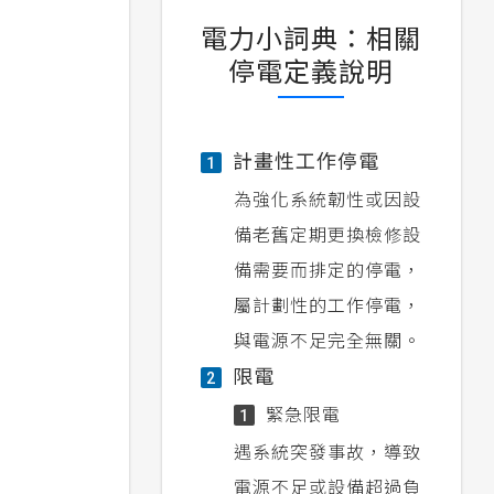
電力小詞典：相關
停電定義說明
計畫性工作停電
1
為強化系統韌性或因設
備老舊定期更換檢修設
備需要而排定的停電，
屬計劃性的工作停電，
與電源不足完全無關。
限電
2
緊急限電
1
遇系統突發事故，導致
電源不足或設備超過負