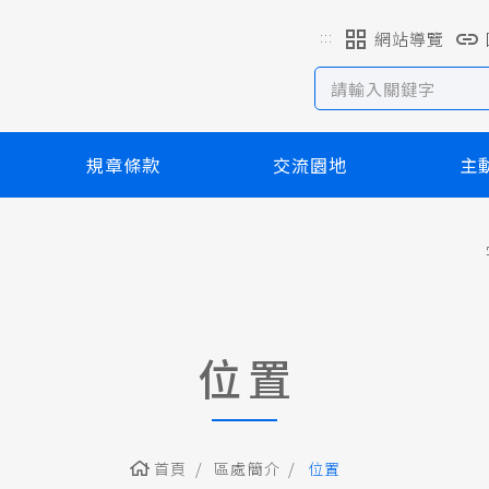
:::
網站導覽
規章條款
交流園地
主
位置
首頁
區處簡介
位置