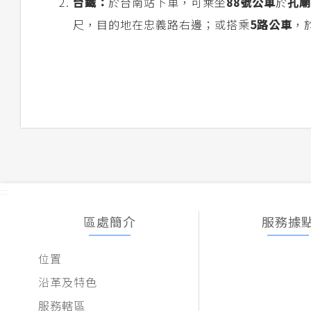
台鐵：
於台南站下車，可乘坐
88號公車
於
孔廟
尺，目的地在忠義路右邊；或搭乘
5路公車
，
:::
區處簡介
服務據
位置
沿革及特色
服務轄區