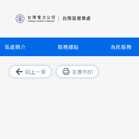
跳
到
主
要
內
容
區處簡介
服務據點
為民服務
區
塊
跳過此工具列
回上一頁
友善列印