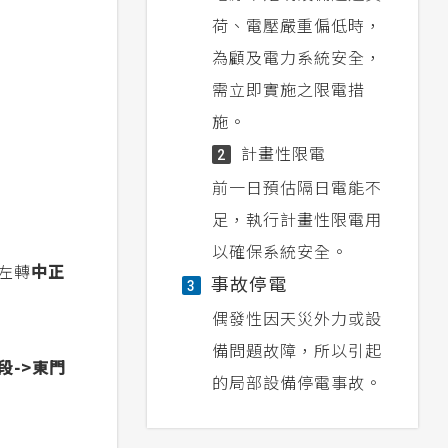
荷、電壓嚴重偏低時，
為顧及電力系統安全，
需立即實施之限電措
施。
計畫性限電
2
前一日預估隔日電能不
足，執行計畫性限電用
以確保系統安全。
>左轉
中正
事故停電
3
偶發性因天災外力或設
備問題故障，所以引起
段->
東門
的局部設備停電事故。