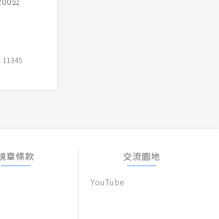
00公
1345
規章條款
交流園地
YouTube