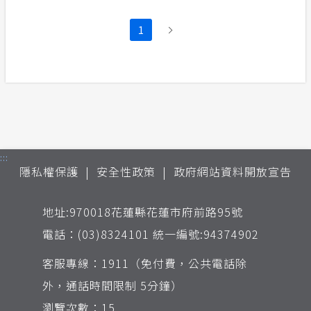
1
:::
隱私權保護
安全性政策
政府網站資料開放宣告
地址:970018花蓮縣花蓮市府前路95號
電話：(03)8324101 統一編號:94374902
客服專線：1911（免付費，公共電話除
外，通話時間限制 5分鐘）
瀏覽次數：15