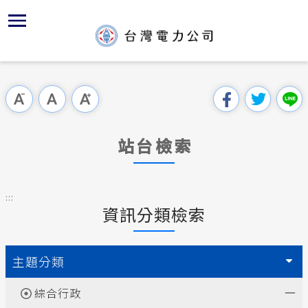
跳
區
為
主
對
行
請
到
主
位置
供電時程
組織、職
全國法規
申請手續
用戶陳情
要
首頁
內
沿革及特
志工園地
對外關係
電業法
電價表
意見信箱
跳過此工具列
容
區處簡介
區
服務轄區
繳費方式
解釋性規
營業規章
電費繳付
塊
服務據點
站台檢索
經營實績
配電線路
行政指導
營業規章
用電安全
為民服務
地下配電
施政計畫
電價表
:::
規章條款
資訊分類檢索
防救災動
預算及決
台灣電力
主動公開資訊
約
ISO政策
請願之處
主題分類
常見問答
書面之公
綜合行政
電力生活館