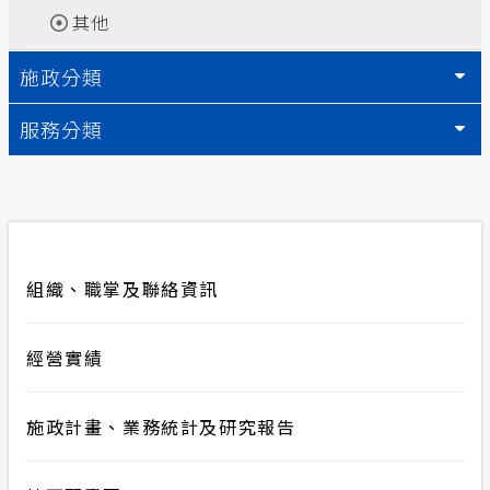
其他
合議制機
安全性政策
施政分類
節電獎勵
服務消息
服務分類
計畫性工作停電公告-這不是電源不足的停
電
隱私權保護
組織、職掌及聯絡資訊
政府網站資料開放宣告
經營實績
施政計畫、業務統計及研究報告