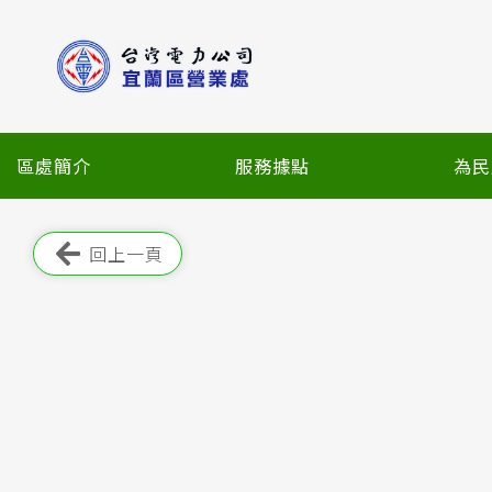
跳
到
主
要
內
容
區處簡介
服務據點
為民
區
塊
跳過此工具列
回上一頁