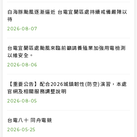
合議制機
白海豚颱風逐漸逼近 台電宜蘭區處持續戒備嚴陣以
政府網站資料開放宣告
待
隱私權保護
2026-08-07
安全性政策
台電宜蘭區處颱風來臨前籲請養殖業加強用電檢測
以維安全。
服務消息
2026-08-06
計畫性工作停電公告-這不是電源不足的停
電
【重要公告】配合2026城鎮韌性(防空)演習，本處
官網及相關服務調整說明
2026-08-05
台電八十 同舟電競
2026-05-25