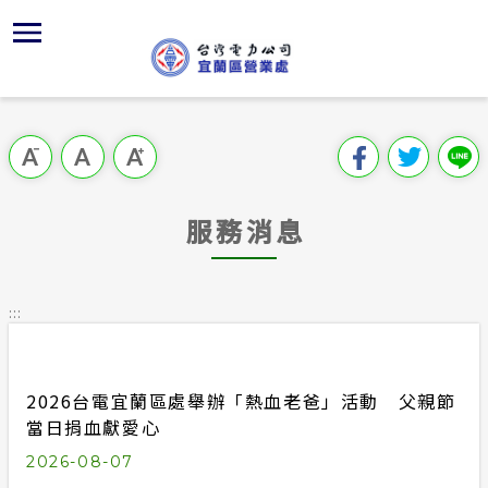
跳
區
為
主
對
行
請
到
主
位置
供電時程
組織、職
全國法規
申請手續
用戶陳情
要
首頁
內
服務轄區
繳費方式
對外關係
電業法
電價表
意見信箱
跳過此工具列
容
區處簡介
區
地下配電
節能宣導
解釋性規
營業規則
電費繳付
塊
服務據點
服務消息
沿革及特
配電線路
行政指導
營業規則
用電安全
為民服務
經營實績
施政計畫
電價表
:::
規章條款
預算及決
台灣電力
主動公開資訊
約
2026台電宜蘭區處舉辦「熱血老爸」活動 父親節
請願之處
電力生活館
當日捐血獻愛心
書面之公
2026-08-07
常見問答