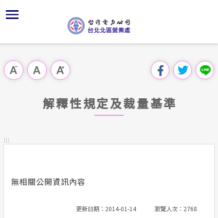
跳
區
為
主
對
行
請
交
到
主
位置
供電時程
組織、職
全國法規
申請手續
用戶陳情
線上投票
要
首頁
內
沿革及特
繳費方式
對外關係
電業法
電價表
意見信箱
問卷調查
跳過此工具列
容
區處簡介
區
服務轄區
北北區處
解釋性規
營業規則
電費繳付
塊
服務據點
解釋性規定及裁量基準
經營實績
配電線路
行政指導
營業規則
用電安全
為民服務
地下配電
施政計畫
電價表
:::
規章條款
預算及決
台灣電力
主動公開資訊
約
無相關公開資訊內容
請願之處
電力生活館
書面之公
更新日期：2014-01-14
瀏覽人次：2768
常見問答