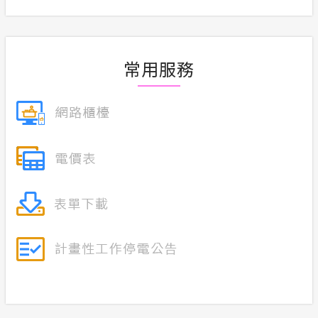
合議制機
交流園地
支付或接
常用服務
安全性政策
計畫性工作停電公告-這不是電源不足的停
電
隱私權保護
政府網站資料開放宣告
服務消息