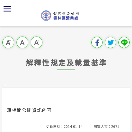
跳
區
為
公
對
行
請
再
各
到
主
位置
供電時程
組織、職
全國法規
申請手續
用戶陳情
本公司規
再生能源
要
首頁
內
沿革及特
繳費方式
對外關係
電業法
電價表
意見信箱
相關法規
再生能源
跳過此工具列
容
區處簡介
區
經營實績
配電線路
解釋性規
營業規則
電費繳付
各項查詢
再生能源
塊
服務據點
解釋性規定及裁量基準
服務轄區
行政指導
營業規則
用電安全
常用表格
為民服務
地下配電
施政計畫
電價表
:::
規章條款
防救災動
預算及決
台灣電力
公開資訊
約
無相關公開資訊內容
請願之處
電力生活館
書面之公
更新日期：2014-01-14
瀏覽人次：2671
再生能源區