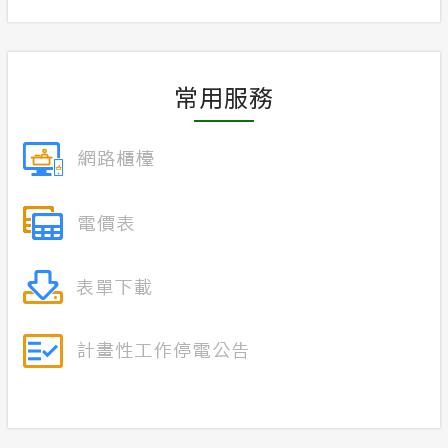
合議制機
常見問答
支付或接
常用服務
政府網站資料開放宣告
隱私權保護
安全性政策
服務消息
計畫性工作停電公告-這不是電源不足的停
電