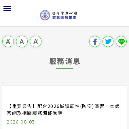
跳
區
為
公
對
行
請
再
各
到
主
位置
供電時程
組織、職
全國法規
申請手續
用戶陳情
本公司規
再生能源
要
首頁
內
沿革及特
繳費方式
對外關係
電業法
電價表
意見信箱
相關法規
再生能源
跳過此工具列
容
區處簡介
區
經營實績
配電線路
解釋性規
營業規則
電費繳付
各項查詢
再生能源
塊
服務據點
服務消息
服務轄區
行政指導
營業規則
用電安全
常用表格
為民服務
地下配電
施政計畫
電價表
:::
規章條款
防救災動
預算及決
台灣電力
公開資訊
約
【重要公告】配合2026城鎮韌性(防空)演習，本處
請願之處
電力生活館
官網及相關服務調整說明
書面之公
2026-08-03
再生能源區