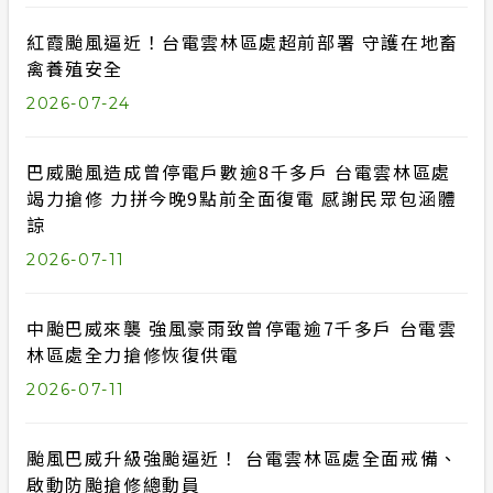
合議制機
紅霞颱風逼近！台電雲林區處超前部署 守護在地畜
常見問答
禽養殖安全
支付或接
政府網站資料開放宣告
2026-07-24
隱私權保護
巴威颱風造成曾停電戶數逾8千多戶 台電雲林區處
竭力搶修 力拼今晚9點前全面復電 感謝民眾包涵體
安全性政策
諒
2026-07-11
服務消息
計畫性工作停電公告-這不是電源不足的停
中颱巴威來襲 強風豪雨致曾停電逾7千多戶 台電雲
電
林區處全力搶修恢復供電
2026-07-11
颱風巴威升級強颱逼近！ 台電雲林區處全面戒備、
啟動防颱搶修總動員