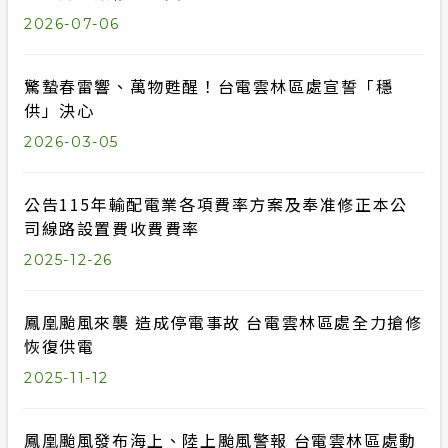
2026-07-06
驚蟄春雷響、萬物甦醒！台電雲林區處宣誓「穩
供」決心
2026-03-05
公告115年輸配電業各項費率方案及奉准修正本公
司線路設置費收費費率
2025-12-26
鳳凰颱風來襲 造成停電事故 台電雲林區處全力搶修
恢復供電
2025-11-12
鳳凰颱風發布海上、陸上颱風警報 台電雲林區處動