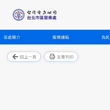
跳
到
主
要
內
容
區處簡介
服務據點
為民
區
塊
跳過此工具列
回上一頁
友善列印