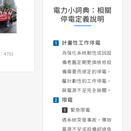
電力小詞典：相關
停電定義說明
計畫性工作停電
1
為強化系統韌性或因設
4703
備老舊定期更換檢修設
備需要而排定的停電，
屬計劃性的工作停電，
與電源不足完全無關。
限電
2
緊急限電
1
遇系統突發事故，導致
電源不足或設備超過負