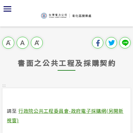
跳
區
為
主
對
行
請
到
主
位置
再生能源
組織、職
全國法規
申請須知
用戶陳情
要
首頁
內
沿革及特
供電時程
對外關係
電業法
電價表
意見信箱
跳過此工具列
容
區處簡介
區
服務轄區
電價表
行政指導
營業規章
電費繳付
塊
服務據點
書面之公共工程及採購契約
經營實績
電子帳單
施政計畫
營業規章
用電安全
為民服務
防救災資
繳費方式
預算及決
電價表
:::
規章條款
地下配電
配電線路
請願之處
台灣電力
主動公開資訊
約
請至
行政院公共工程委員會-政府電子採購網(另開新
書面之公
電力生活館
視窗)
路燈白放
澄清專區