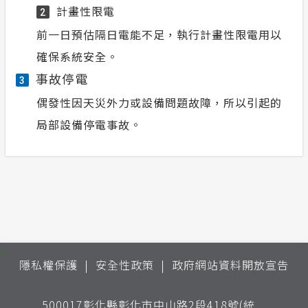
計畫性限電
2
前一日預估隔日電能不足，執行計畫性限電用以
確保系統安全。
事故停電
3
偶發性因天災外力或設備問題故障，所以引起的
局部設備停電事故。
:::
隱私權保護
安全性政策
政府網站資料開放宣告
500017彰化縣彰化市中山路2段418號(統