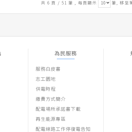
共 6 頁 / 51 筆
, 每頁顯示
筆, 移至
點
為民服務
服務白皮書
志工園地
供電時程
繳費方式簡介
配電場所承諾書下載
再生能源專區
配電線路工作停復電告知