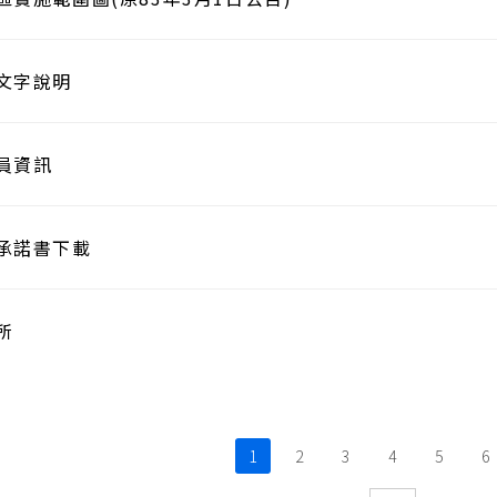
文字說明
員資訊
承諾書下載
所
1
2
3
4
5
6