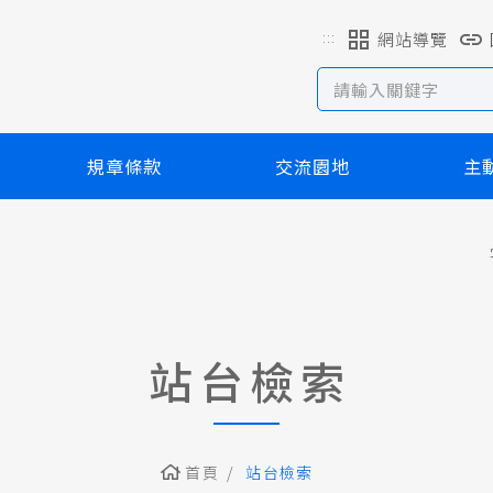
:::
網站導覽
規章條款
交流園地
主
站台檢索
首頁
站台檢索