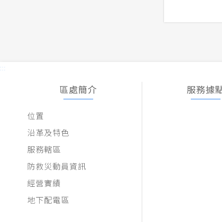
:::
區處簡介
服務據
位置
沿革及特色
服務轄區
防救災動員資訊
經營實績
地下配電區