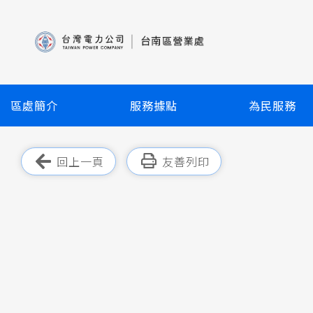
跳
到
主
要
內
容
區處簡介
服務據點
為民服務
區
塊
跳過此工具列
回上一頁
友善列印