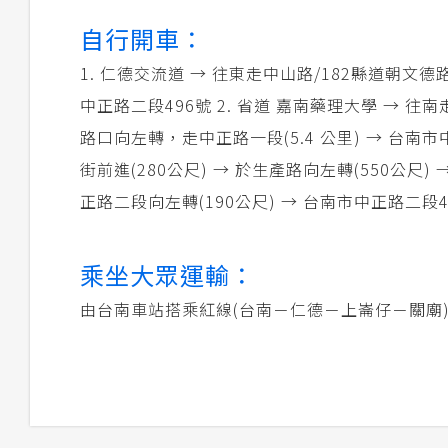
自行開車：
1. 仁德交流道 → 往東走中山路/182縣道朝文德路
中正路二段496號 2. 省道 嘉南藥理大學 → 往
路口向左轉，走中正路一段(5.4 公里) → 台南
街前進(280公尺) → 於生產路向左轉(550公尺) 
正路二段向左轉(190公尺) → 台南市中正路二段4
乘坐大眾運輸：
由台南車站搭乘紅線(台南－仁德－上崙仔－關廟