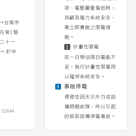
荷、電壓嚴重偏低時，
為顧及電力系統安全，
 →台南市
需立即實施之限電措
 在第1個
施。
德二十一
計畫性限電
2
 → 於中
前一日預估隔日電能不
足，執行計畫性限電用
以確保系統安全。
事故停電
3
偶發性因天災外力或設
備問題故障，所以引起
2644
的局部設備停電事故。