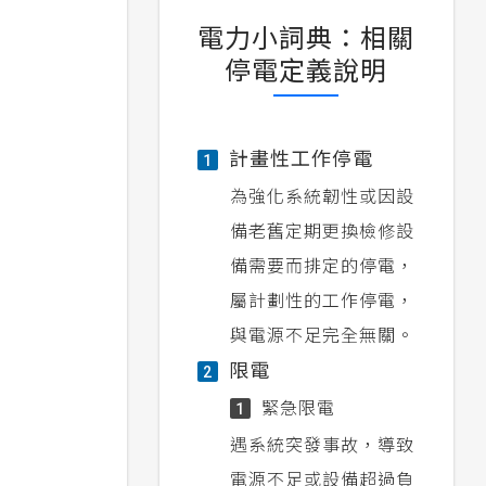
電力小詞典：相關
停電定義說明
計畫性工作停電
1
為強化系統韌性或因設
備老舊定期更換檢修設
備需要而排定的停電，
屬計劃性的工作停電，
與電源不足完全無關。
限電
2
緊急限電
1
遇系統突發事故，導致
電源不足或設備超過負