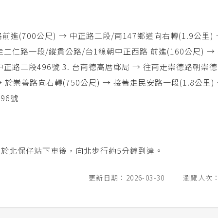
前進(700公尺) → 中正路二段/南147鄉道向右轉(1.9公里)
南走二仁路一段/縱貫公路/台1線朝中正西路 前進(160公尺) →
市中正路二段496號 3. 台南德高厝郵局 → 往南走崇德路朝崇
→ 於崇善路向右轉(750公尺) → 接著走民安路一段(1.8公里)
96號
)於北保仔站下車後，向北步行約5分鐘到達。
更新日期：2026-03-30
瀏覽人次：3