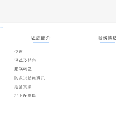
:::
區處簡介
服務據
位置
沿革及特色
服務轄區
防救災動員資訊
經營實績
地下配電區