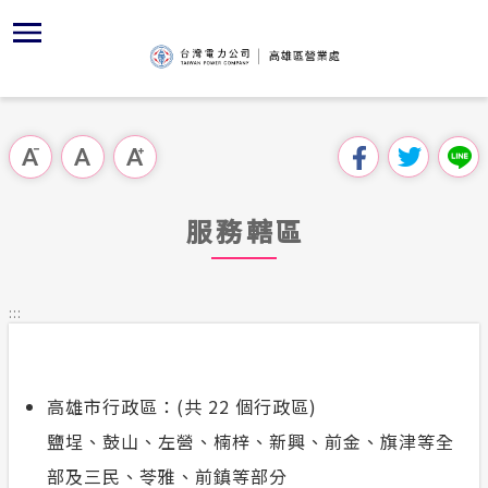
跳
區
為
主
對
行
請
到
主
位置
節能專區
組織、職
全國法規
申請手續
用戶陳情
要
首頁
內
沿革及特
敦親睦鄰
對外關係
電業法
電價表
跳過此工具列
容
區處簡介
區
經營實績
Facebo
解釋性規
營業規則
電費繳付
塊
服務據點
服務轄區
地下配電
YouTub
行政指導
營業規則
用電安全
為民服務
服務轄區
繳費方式
施政計畫
電價表
:::
規章條款
創新加值
預算及決
台灣電力
主動公開資訊
約
高雄市行政區：(共 22 個行政區)
配電線路
請願之處
電力生活館
鹽埕、鼓山、左營、楠梓、新興、前金、旗津等全
合議制機
部及三民、苓雅、前鎮等部分
常見問題