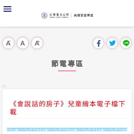
跳
區
為
主
對
行
請
到
主
位置
節能專區
組織、職
全國法規
申請手續
用戶陳情
要
首頁
內
沿革及特
敦親睦鄰
對外關係
電業法
電價表
跳過此工具列
容
區處簡介
區
經營實績
Facebo
解釋性規
營業規則
電費繳付
塊
服務據點
節電專區
地下配電
YouTub
行政指導
營業規則
用電安全
為民服務
服務轄區
繳費方式
施政計畫
電價表
:::
規章條款
創新加值
預算及決
台灣電力
《會說話的房子》兒童繪本電子檔下
主動公開資訊
約
載
配電線路
請願之處
電力生活館
合議制機
常見問題