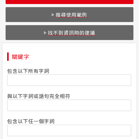
合議制機
安全性政策
搜尋使用範例
支付或接
服務消息
找不到資訊時的建議
屏東地區
計畫性工作停電公告-這不是電源不足的停
電
公開閱覽
關鍵字
政府網站資料開放宣告
包含以下所有字詞
隱私權保護
與以下字詞或語句完全相符
包含以下任一個字詞