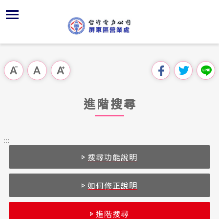
跳
區
為
主
對
行
請
到
主
位置
服務白皮
組織、職
全國法規
申請手續
用戶陳情
要
首頁
內
沿革及特
供電時程
對外關係
電業法
電價表
意見信箱
跳過此工具列
容
區處簡介
區
服務轄區
志工園地
解釋性規
營業規則
電費繳付
塊
服務據點
進階搜尋
經營實績
繳費方式
行政指導
營業規則
用電安全
為民服務
地下配電
配電線路
施政計畫
電價表
:::
規章條款
搜尋功能說明
防救災動
再生能源
預算及決
台灣電力
主動公開資訊
約
CRPD資
請願之處
如何修正說明
電力生活館
書面之公
進階搜尋
常見問答