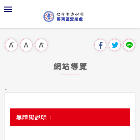
跳
區
為
主
對
行
請
到
主
位置
服務白皮
組織、職
全國法規
申請手續
用戶陳情
要
首頁
內
沿革及特
供電時程
對外關係
電業法
電價表
意見信箱
跳過此工具列
容
區處簡介
區
服務轄區
志工園地
解釋性規
營業規則
電費繳付
塊
服務據點
網站導覽
經營實績
繳費方式
行政指導
營業規則
用電安全
為民服務
地下配電
配電線路
施政計畫
電價表
:::
規章條款
防救災動
再生能源
預算及決
台灣電力
主動公開資訊
約
無障礙說明：
CRPD資
請願之處
電力生活館
書面之公
常見問答