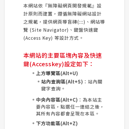
本網站依『無障礙網頁開發規範』設
合議制機
安全性政策
計原則而建置，遵循無障礙網站設計
之規範，提供網頁導盲磚(:::)、網站導
支付或接
服務消息
覽 (Site Navigator)、鍵盤快速鍵
屏東地區
(Access Key) 等設計方式。
計畫性工作停電公告-這不是電源不足的停
電
公開閱覽
本網站的主要區塊內容及快速
政府網站資料開放宣告
鍵(Accesskey)設定如下：
上方導覽區(Alt+U)
隱私權保護
站內查詢區(Alt+S)
：站內關
鍵字查詢。
中央內容區(Alt+C)
：為本站主
要內容區，點選任一連結之後，
其所有內容都會呈現在本區。
下方功能區(Alt+Z)