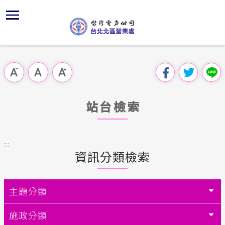
跳
區
為
主
對
行
請
交
到
主
位置
供電時程
組織、職
全國法規
申請手續
用戶陳情
線上投票
要
首頁
內
沿革及特
繳費方式
對外關係
電業法
電價表
意見信箱
問卷調查
跳過此工具列
容
區處簡介
區
服務轄區
北北區處
解釋性規
營業規則
電費繳付
塊
服務據點
站台檢索
經營實績
配電線路
行政指導
營業規則
用電安全
為民服務
地下配電
施政計畫
電價表
:::
規章條款
資訊分類檢索
預算及決
台灣電力
主動公開資訊
約
請願之處
主題分類
電力生活館
書面之公
施政分類
常見問答