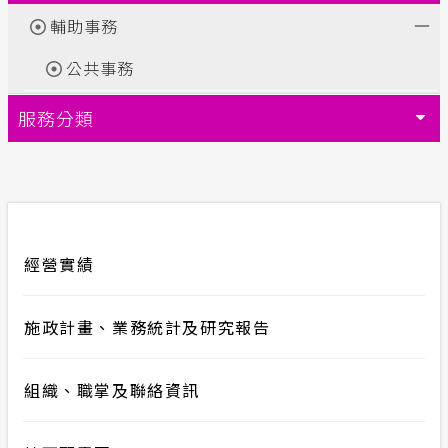
輔助事務
合議制機
交流園地
公共事務
支付或接
安全性政策
服務分類
計畫性工作停電公告-這不是電源不足的停
電
隱私權保護
經營實績
政府網站資料開放宣告
服務消息
施政計畫、業務統計及研究報告
組織、職掌及聯絡資訊