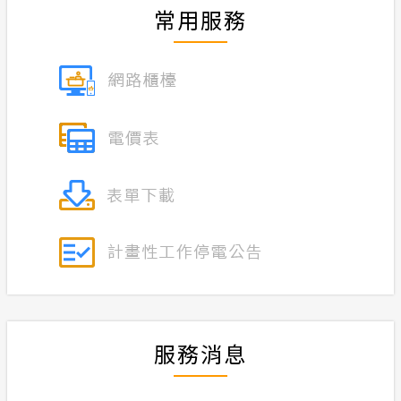
常用服務
合議制機
服務消息
支付或接
安全性政策
交流園地
隱私權保護
政府網站資料開放宣告
小看板
計畫性工作停電公告-這不是電源不足的停
電
服務消息