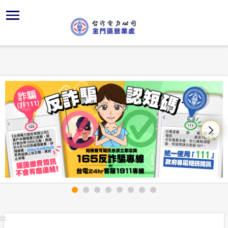
跳
區
為
主
對
行
請
交
到
主
位置
供電時程
組織、職
全國法規
申請手續
用戶陳情
線上投票
要
首頁
內
沿革及特
繳費方式
對外關係
電業法
電價表
意見信箱
問卷調查
容
區處簡介
區
服務轄區
志工園地
解釋性規
營業規章
電費繳付
塊
服務據點
經營實績
配電線路
行政指導
電價表
用電安全
為民服務
地下配電
台灣電力
施政計畫
台灣電力
規章條款
約
防救災動
預算及決
主動公開資訊
請願之處
電力生活館
書面之公
:::
常見問答