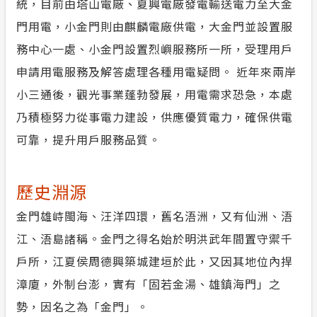
統，目前由塔山電廠、夏興電廠發電輸送電力至大金
門用電，小金門則由麒麟電廠供電，大金門並設置服
務中心一處、小金門設置烈嶼服務所一所，受理用戶
申請用電服務及解答處理各種用電疑問。 近年來兩岸
小三通後，觀光事業蓬勃發展，用電需求恐急，本處
乃積極努力從事電力建設，供應優質電力，確保供電
可靠，提升用戶服務品質。
歷史淵源
金門雄峙閩海、汪洋四環，舊名浯洲，又有仙洲、浯
江、浯島諸稱。金門之得名始於明洪武年間置守禦千
戶所，江夏侯周德興築城建垣於此，又因其地位內捍
漳廈，外制台澎，實有「固若金湯、雄鎮海門」之
勢，因名之為「金門」。