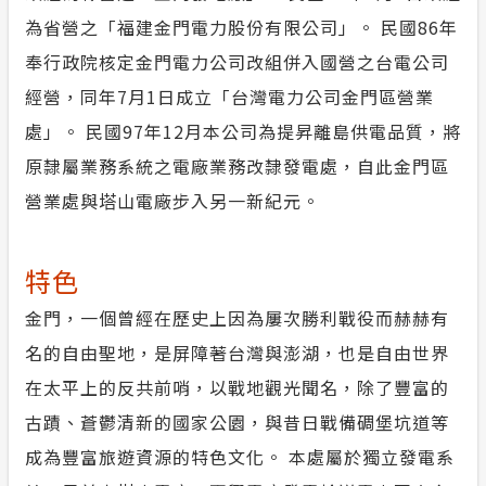
為省營之「福建金門電力股份有限公司」。 民國86年
合議制機
服務消息
奉行政院核定金門電力公司改組併入國營之台電公司
支付或接
經營，同年7月1日成立「台灣電力公司金門區營業
安全性政策
處」。 民國97年12月本公司為提昇離島供電品質，將
交流園地
原隸屬業務系統之電廠業務改隸發電處，自此金門區
營業處與塔山電廠步入另一新紀元。
隱私權保護
政府網站資料開放宣告
特色
金門，一個曾經在歷史上因為屢次勝利戰役而赫赫有
小看板
名的自由聖地，是屏障著台灣與澎湖，也是自由世界
計畫性工作停電公告-這不是電源不足的停
在太平上的反共前哨，以戰地觀光聞名，除了豐富的
電
古蹟、蒼鬱清新的國家公園，與昔日戰備碉堡坑道等
成為豐富旅遊資源的特色文化。 本處屬於獨立發電系