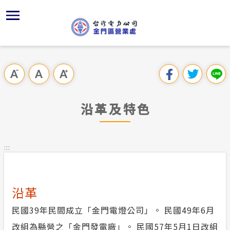
跳
區
為
主
對
行
請
交
到
主
位置
供電時程
組織、職
全國法規
申請手續
用戶陳情
線上投票
要
首頁
內
沿革及特
繳費方式
對外關係
電業法
電價表
意見信箱
問卷調查
跳過此工具列
容
區處簡介
區
服務轄區
志工園地
解釋性規
營業規章
電費繳付
塊
服務據點
沿革及特色
經營實績
配電線路
行政指導
電價表
用電安全
為民服務
地下配電
台灣電力
施政計畫
台灣電力
:::
規章條款
約
防救災動
預算及決
主動公開資訊
沿革
請願之處
電力生活館
民國39年民間成立「金門電燈公司」。 民國49年6月
書面之公
改組為縣營之「金門發電廠」。 民國57年5月1日改組
常見問答