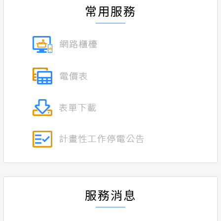
常用服務
再生能源
合議制機
計畫性工作停電公告-這不是電源不足的停
電
再生能源
支付或接
隱私權保護
小額綠電
政府網站資料開放宣告
丹娜絲颱
安全性政策
服務消息
服務消息