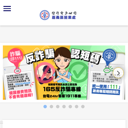
跳
區
為
再
主
對
行
請
到
主
位置
服務白皮
再生能源
組織、職
全國法規
申請手續
用戶陳情
要
首頁
內
沿革及特
供電時程
再生能源
對外關係
電業法
電價表
意見信箱
容
區處簡介
區
服務轄區
志工園地
再生能源
解釋性規
營業規則
電費繳付
塊
服務據點
經營實績
繳費方式
併網儲能
行政指導
營業規則
用電安全
為民服務
地下配電
再生能源
共同升壓
施政計畫
電價表
規章條款
防救災動
配電線路
質權設定
預算及決
台灣電力
主動公開資訊
約
轉直供及
請願之處
電力生活館
再生能源
書面之公
:::
常見問答