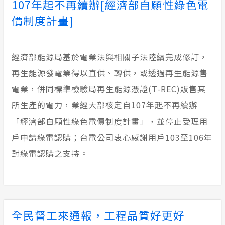
107年起不再續辦[經濟部自願性綠色電
價制度計畫]
經濟部能源局基於電業法與相關子法陸續完成修訂，
再生能源發電業得以直供、轉供，或透過再生能源售
電業，併同標準檢驗局再生能源憑證(T-REC)販售其
所生產的電力，業經大部核定自107年起不再續辦
「經濟部自願性綠色電價制度計畫」，並停止受理用
戶申請綠電認購；台電公司衷心感謝用戶103至106年
對綠電認購之支持。
全民督工來通報，工程品質好更好