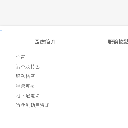
:::
區處簡介
服務據
位置
沿革及特色
服務轄區
經營實績
地下配電區
防救災動員資訊