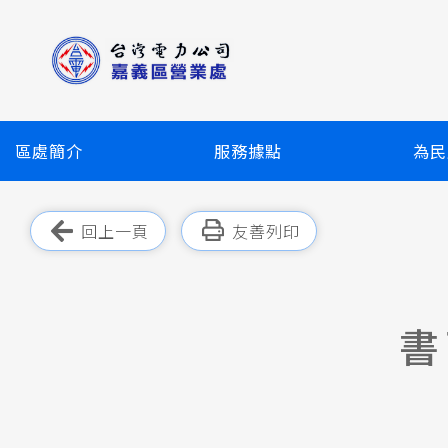
跳
到
主
要
內
容
區處簡介
服務據點
為民
區
塊
跳過此工具列
回上一頁
友善列印
書