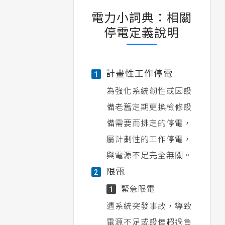
電力小詞典：相關
停電定義說明
計畫性工作停電
1
為強化系統韌性或因設
備老舊定期更換檢修設
備需要而排定的停電，
屬計劃性的工作停電，
與電源不足完全無關。
限電
2
緊急限電
1
遇系統突發事故，導致
電源不足或設備超過負