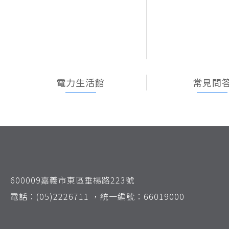
電力生活館
常見問
600009嘉義市東區垂楊路223號
電話：(05)2226711 ，統一編號：66019000