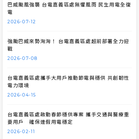
巴威颱風強襲 台電嘉義區處無懼風雨 民生用電全復
再生能源
合議制機
電
計畫性工作停電公告-這不是電源不足的停
電
2026-07-12
再生能源
支付或接
隱私權保護
小額綠電
強颱巴威來勢洶洶！ 台電嘉義區處超前部署全力迎
戰
政府網站資料開放宣告
丹娜絲颱
2026-07-08
安全性政策
台電嘉義區處攜手大用戶推動節電與穩供 共創韌性
服務消息
電力環境
2026-04-15
台電嘉義區處啟動春節穩供專案 攜手交通與醫療重
要用戶 確保連假用電穩定
2026-02-11