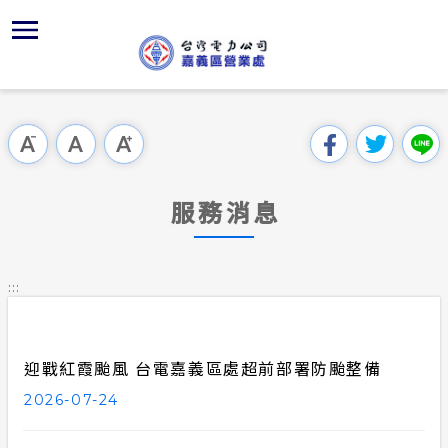
跳
區
為
再
主
對
行
請
到
主
位置
服務白皮
再生能源
組織、職
全國法規
申請手續
用戶陳情
要
首頁
內
沿革及特
供電時程
再生能源
對外關係
電業法
電價表
意見信箱
跳過此工具列
容
區處簡介
區
服務轄區
志工園地
再生能源
解釋性規
營業規則
電費繳付
塊
服務據點
服務消息
經營實績
繳費方式
併網儲能
行政指導
營業規則
用電安全
為民服務
地下配電
再生能源
共同升壓
施政計畫
電價表
:::
規章條款
防救災動
配電線路
質權設定
預算及決
台灣電力
主動公開資訊
約
迎戰紅霞颱風 台電嘉義區處超前部署防颱整備
轉直供及
請願之處
電力生活館
2026-07-24
再生能源
書面之公
常見問答