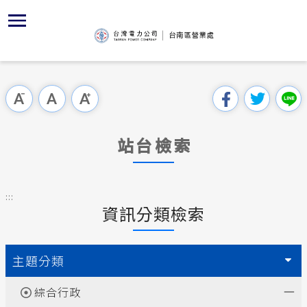
跳
區
為
交
主
對
行
請
到
主
位置
服務白皮
YouTub
組織、職
全國法規
申請須知
用戶陳情
要
首頁
內
沿革及特
志工園地
對外關係
電業法
電價表
跳過此工具列
容
區處簡介
區
服務轄區
供電時程
解釋性規
營業規章
電費繳付
塊
服務據點
站台檢索
防救災動
繳費方式
行政指導
營業規章
用電安全
為民服務
經營實績
配電場所
施政計畫
電價表
:::
規章條款
資訊分類檢索
地下配電
再生能源
預算及決
台灣電力
交流園地
約
配電線路
請願之處
主題分類
主動公開資訊
合議制機
綜合行政
電力生活館