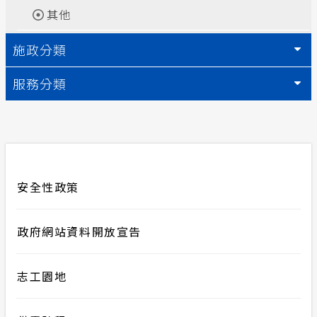
其他
常見問答
施政分類
安全性政策
服務分類
服務消息
隱私權保護
計畫性工作停電公告-這不是電源不足的停
安全性政策
電
政府網站資料開放宣告
政府網站資料開放宣告
志工園地