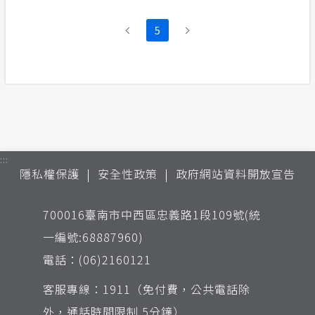
5
:::
隱私權保護
安全性政策
政府網站資料開放宣告
700016臺南市中西區忠義路1段109號(統
一編號:68887960)
電話：(06)2160121
客服專線：1911（免付費，公共電話除
外，通話時間限制 5分鐘）