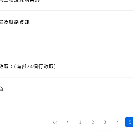
掌及聯絡資訊
政區：(南部24個行政區)
色
1
2
3
4
5