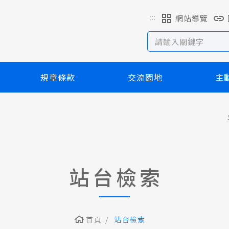
:::
網站導覽
規章條款
交流園地
主
站台檢索
首頁
站台檢索