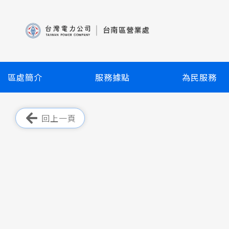
跳
到
主
要
內
容
區處簡介
服務據點
為民服務
區
塊
跳過此工具列
回上一頁