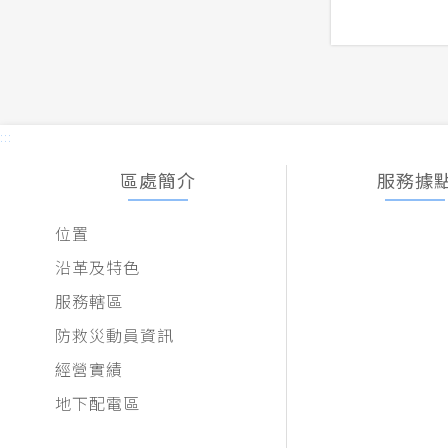
:::
區處簡介
服務據
位置
沿革及特色
服務轄區
防救災動員資訊
經營實績
地下配電區