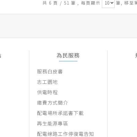
共 6 頁 / 51 筆
, 每頁顯示
筆, 移至
點
為民服務
服務白皮書
志工園地
供電時程
繳費方式簡介
配電場所承諾書下載
再生能源專區
配電線路工作停復電告知