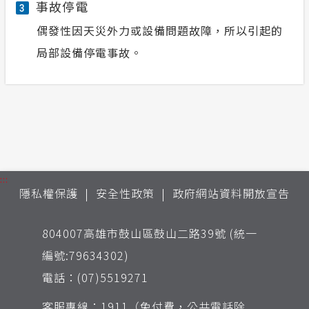
事故停電
3
偶發性因天災外力或設備問題故障，所以引起的
局部設備停電事故。
:::
隱私權保護
安全性政策
政府網站資料開放宣告
804007高雄市鼓山區鼓山二路39號 (統一
編號:79634302)
電話：(07)5519271
客服專線：1911（免付費，公共電話除