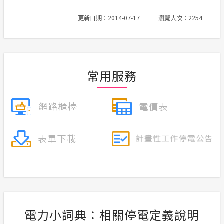
節電專區
更新日期：2014-07-17
瀏覽人次：2254
計畫性工作停電公告-這不是電源不足的停
電
安全性政策
常用服務
隱私權保護
電力生活館
服務消息
政府網站資料開放宣告
電力小詞典：相關停電定義說明