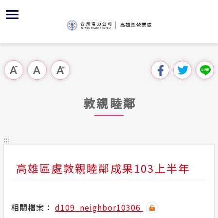
跳
區
為
主
對
行
請
到
主
位置
節能專區
組織、職
全國法規
申請手續
用戶陳情
要
首頁
內
沿革及特
敦親睦鄰
對外關係
電業法
電價表
跳過此工具列
容
區處簡介
區
經營實績
Facebo
解釋性規
營業規則
電費繳付
塊
服務據點
敦親睦鄰
地下配電
YouTub
行政指導
營業規則
用電安全
為民服務
服務轄區
繳費方式
施政計畫
電價表
:::
規章條款
創新加值
預算及決
台灣電力
高雄區處敦親睦鄰成果103上半年
主動公開資訊
約
配電線路
請願之處
電力生活館
合議制機
相關檔案：
d109_neighbor10306
常見問題