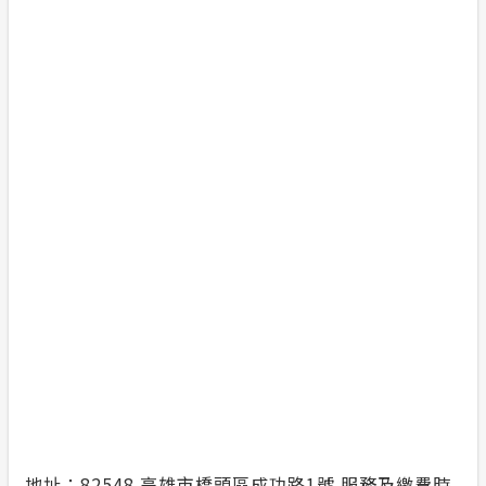
地址：82548 高雄市橋頭區成功路1號 服務及繳費時