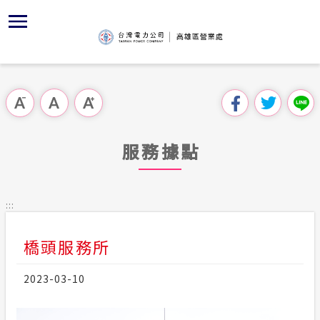
跳
區
為
主
對
行
請
到
主
位置
節能專區
組織、職
全國法規
申請手續
用戶陳情
要
首頁
內
沿革及特
敦親睦鄰
對外關係
電業法
電價表
跳過此工具列
容
區處簡介
區
經營實績
Facebo
解釋性規
營業規則
電費繳付
塊
服務據點
服務據點
地下配電
YouTub
行政指導
營業規則
用電安全
為民服務
服務轄區
繳費方式
施政計畫
電價表
:::
規章條款
創新加值
預算及決
台灣電力
橋頭服務所
主動公開資訊
約
配電線路
請願之處
電力生活館
2023-03-10
合議制機
常見問題