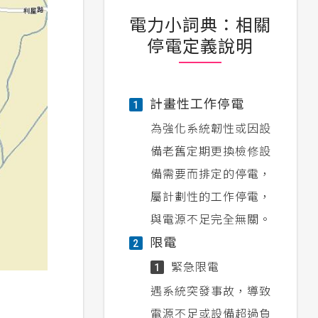
電力小詞典：相關
停電定義說明
計畫性工作停電
1
為強化系統韌性或因設
備老舊定期更換檢修設
備需要而排定的停電，
屬計劃性的工作停電，
與電源不足完全無關。
限電
2
緊急限電
1
遇系統突發事故，導致
電源不足或設備超過負