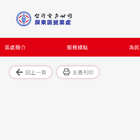
跳
到
主
要
內
容
區處簡介
服務據點
為民
區
塊
跳過此工具列
回上一頁
友善列印