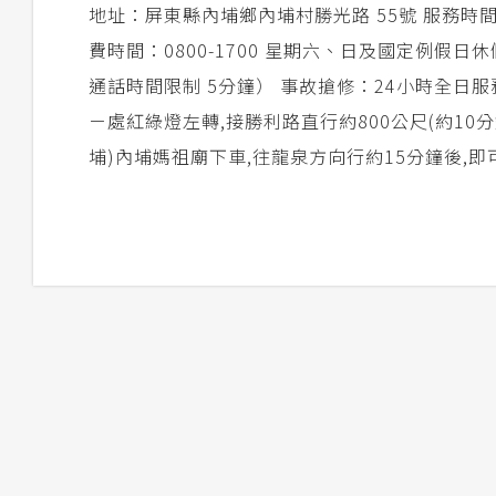
地址：屏東縣內埔鄉內埔村勝光路 55號 服務時間：上
費時間：0800-1700 星期六、日及國定例假日休假
通話時間限制 5分鐘） 事故搶修：24小時全日服
ㄧ處紅綠燈左轉,接勝利路直行約800公尺(約10分
埔)內埔媽祖廟下車,往龍泉方向行約15分鐘後,即