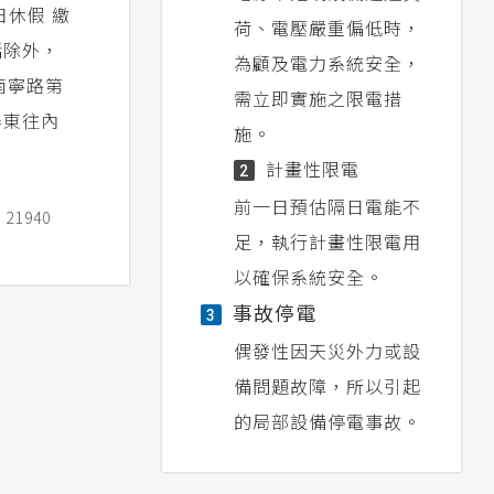
日休假 繳
荷、電壓嚴重偏低時，
電話除外，
為顧及電力系統安全，
南寧路第
需立即實施之限電措
屏東往內
施。
計畫性限電
2
前一日預估隔日電能不
1940
足，執行計畫性限電用
以確保系統安全。
事故停電
3
偶發性因天災外力或設
備問題故障，所以引起
的局部設備停電事故。