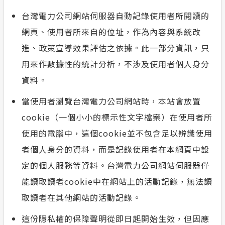
合議制機
台灣電力公司網站伺服器自動記錄使用者所閱讀的
安全性政策
網頁、使用者所來自的位址，作為內容與系統改
支付或接
服務消息
進、政策宣導效果評估之依據。此一部分資訊，只
用來作數據性的統計分析，不涉及使用者個人身分
計畫性工作停電公告-這不是電源不足的停
資料。
電
當使用者瀏覽台灣電力公司網站時，本站會放置
隱私權保護
cookie（一個小小的標示性文字檔案）在使用者所
使用的電腦中，這個cookie並不包含足以辨識使用
政府網站資料開放宣告
者個人身分的資料，而是記錄使用者在本網頁中設
定的個人服務等資料。台灣電力公司網站伺服器僅
能讀取讀者cookie中在網站上的活動記錄，無法讀
取讀者在其他網站的活動記錄。
這份隱私權的保障聲明從即日起開始生效，但因應