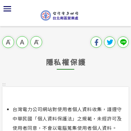
跳
區
為
主
對
行
請
到
主
位置
供電時程
組織架構
全國法規
申請手續
用戶陳情
要
首頁
內
沿革及特
志工園地
對外關係
電業法
電價表
意見信箱
跳過此工具列
容
區處簡介
區
服務轄區
繳費方式
解釋性規
營業規章
電費繳付
塊
服務據點
隱私權保護
經營實績
配電線路
行政指導
營業規章
用電安全
為民服務
地下配電
施政計畫
電價表
:::
規章條款
預算及決
台灣電力
主動公開資訊
約
台灣電力公司網站對使用者個人資料收集，謹遵守
請願之處
電力生活館
中華民國「個人資料保護法」之規範，未經許可及
書面之公
使用者同意，不會以電腦蒐集使用者個人資料。
常見問答