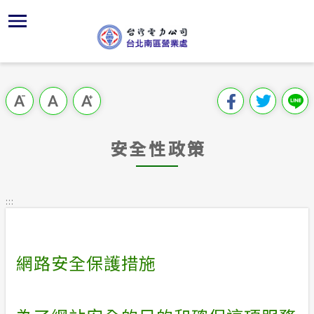
跳
區
為
主
對
行
請
到
主
位置
供電時程
組織架構
全國法規
申請手續
用戶陳情
要
首頁
內
沿革及特
志工園地
對外關係
電業法
電價表
意見信箱
跳過此工具列
容
區處簡介
區
服務轄區
繳費方式
解釋性規
營業規章
電費繳付
塊
服務據點
安全性政策
經營實績
配電線路
行政指導
營業規章
用電安全
為民服務
地下配電
施政計畫
電價表
:::
規章條款
預算及決
台灣電力
主動公開資訊
約
網路安全保護措施
請願之處
電力生活館
書面之公
常見問答