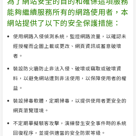
為了網站安全的目的和確保這項服務
合議制機
能夠繼續服務所有的網路使用者，本
安全性政策
網站提供了以下的安全保護措施：
支付或接
服務消息
使用網路入侵偵測系統，監控網路流量，以確認未
計畫性工作停電公告-這不是電源不足的停
經授權而企圖上載或更改、網頁資訊或蓄意破壞
電
者。
隱私權保護
裝設防火牆防止非法入侵、破壞或竊取或破壞資
料，以避免網站遭到非法使用，以保障使用者的權
政府網站資料開放宣告
益。
裝設掃毒軟體，定期掃毒，以提供使用者更安全的
網頁瀏覽環境。
不定期摹擬駭客攻擊，演練發生安全事件時的系統
回復程序，並提供適當的安全防禦等級。