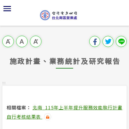
跳
區
為
主
對
行
請
到
主
位置
供電時程
組織架構
全國法規
申請手續
用戶陳情
要
首頁
內
沿革及特
志工園地
對外關係
電業法
電價表
意見信箱
跳過此工具列
容
區處簡介
區
服務轄區
繳費方式
解釋性規
營業規章
電費繳付
塊
服務據點
施政計畫、業務統計及研究報告
經營實績
配電線路
行政指導
營業規章
用電安全
為民服務
地下配電
施政計畫
電價表
:::
規章條款
預算及決
台灣電力
主動公開資訊
約
相關檔案：
北南_115年上半年提升服務效能執行計畫
請願之處
電力生活館
自行考核結果表
書面之公
常見問答