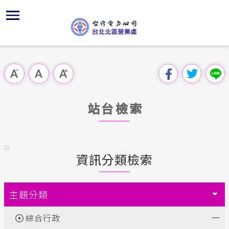
跳
區
為
主
對
行
請
交
到
主
位置
供電時程
組織、職
全國法規
申請手續
用戶陳情
線上投票
要
首頁
內
沿革及特
繳費方式
對外關係
電業法
電價表
意見信箱
問卷調查
跳過此工具列
容
區處簡介
區
服務轄區
北北區處
解釋性規
營業規則
電費繳付
塊
服務據點
站台檢索
經營實績
配電線路
行政指導
營業規則
用電安全
為民服務
地下配電
施政計畫
電價表
:::
規章條款
資訊分類檢索
預算及決
台灣電力
主動公開資訊
約
請願之處
主題分類
電力生活館
書面之公
綜合行政
常見問答