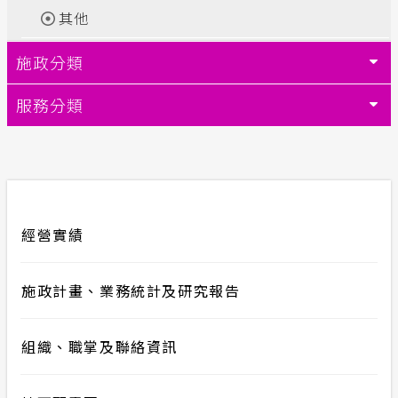
其他
合議制機
交流園地
施政分類
支付或接
安全性政策
服務分類
計畫性工作停電公告-這不是電源不足的停
電
隱私權保護
經營實績
政府網站資料開放宣告
服務消息
施政計畫、業務統計及研究報告
組織、職掌及聯絡資訊