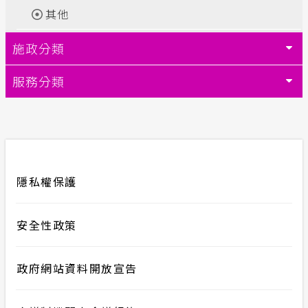
其他
合議制機
交流園地
施政分類
支付或接
安全性政策
服務分類
計畫性工作停電公告-這不是電源不足的停
電
隱私權保護
隱私權保護
政府網站資料開放宣告
服務消息
安全性政策
政府網站資料開放宣告