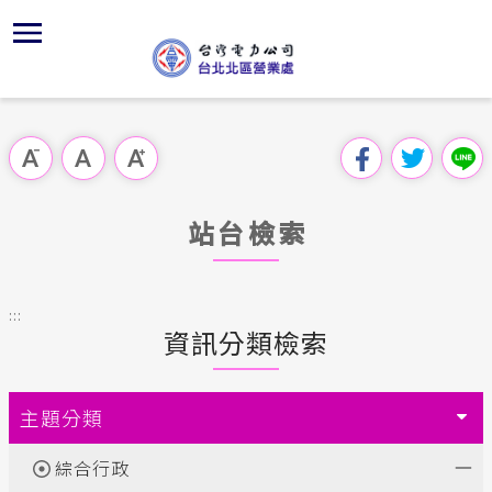
跳
區
為
主
對
行
請
交
到
主
位置
供電時程
組織、職
全國法規
申請手續
用戶陳情
線上投票
要
首頁
內
沿革及特
繳費方式
對外關係
電業法
電價表
意見信箱
問卷調查
跳過此工具列
容
區處簡介
區
服務轄區
北北區處
解釋性規
營業規則
電費繳付
塊
服務據點
站台檢索
經營實績
配電線路
行政指導
營業規則
用電安全
為民服務
地下配電
施政計畫
電價表
:::
規章條款
資訊分類檢索
預算及決
台灣電力
主動公開資訊
約
請願之處
主題分類
電力生活館
書面之公
綜合行政
常見問答