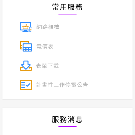
常用服務
榮耀事蹟
合議制機
常見問答
風雲人物
支付或接
政府網站資料開放宣告
利益衝突
隱私權保護
小看板
安全性政策
服務消息
計畫性工作停電公告-這不是電源不足的停
電
服務消息