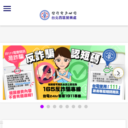
跳
區
為
交
主
對
行
請
到
主
位置
供電時程
問卷調查
組織、職
全國法規
申請手續
用戶陳情
要
首頁
內
沿革及特
志工園地
線上投票
對外關係
電業法
電費繳付
意見信箱
容
區處簡介
區
服務轄區
繳費方式
FaceBo
解釋性規
營業規則
電價表
塊
服務據點
經營實績
用戶滿意
Youtub
行政指導
營業規則
用電安全
為民服務
地下配電
配電線路
首長信箱
施政計畫
電價表
規章條款
防救災動
預算及決
台灣電力
交流園地
約
ISO政策
請願之處
主動公開資訊
供電設備
書面之公
:::
電力生活館