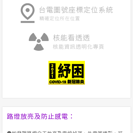
自訂區塊
路燈放亮及防止感電：