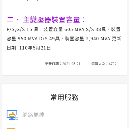
榮耀事蹟
合議制機
常見問答
二、 主變壓器裝置容量：
風雲人物
支付或接
政府網站資料開放宣告
P/S,G/S 15 具，裝置容量 605 MVA S/S 38具，裝置
利益衝突
容量 950 MVA D/S 49具，裝置容量 2,940 MVA 更新
隱私權保護
日期: 110年5月21日
小看板
更新日期：2021-05-21
瀏覽人次：4702
安全性政策
服務消息
常用服務
計畫性工作停電公告-這不是電源不足的停
電