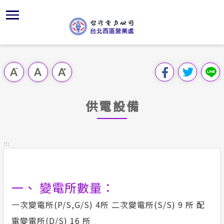
跳
區
為
交
主
對
行
請
到
主
位置
供電時程
問卷調查
組織、職
全國法規
申請手續
用戶陳情
要
首頁
內
沿革及特
志工園地
線上投票
對外關係
電業法
電費繳付
意見信箱
跳過此工具列
容
區處簡介
區
服務轄區
繳費方式
FaceBo
解釋性規
營業規則
電價表
塊
服務據點
供電設備
經營實績
用戶滿意
Youtub
行政指導
營業規則
用電安全
為民服務
地下配電
配電線路
首長信箱
施政計畫
電價表
:::
規章條款
防救災動
預算及決
台灣電力
交流園地
約
一、 變電所數量：
ISO政策
請願之處
主動公開資訊
一次變電所(P/S,G/S) 4所 二次變電所(S/S) 9 所 配
供電設備
書面之公
電變電所(D/S) 16 所
電力生活館