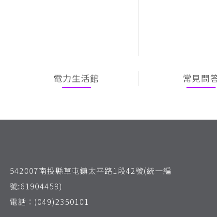
電力生活館
常見問
542007南投縣草屯鎮太平路1段42號(統一編
號:61904459)
電話：(049)2350101