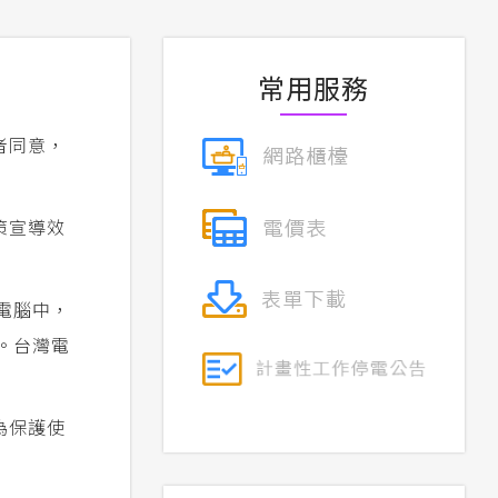
常用服務
者同意，
策宣導效
電腦中，
。台灣電
為保護使