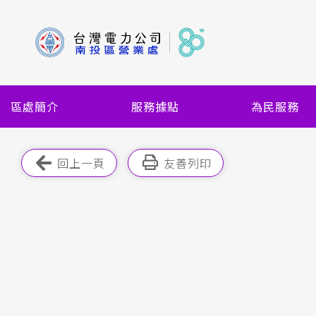
跳
到
主
要
內
容
區處簡介
服務據點
為民服務
區
塊
跳過此工具列
回上一頁
友善列印