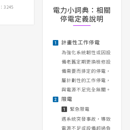
3245
電力小詞典：相關
停電定義說明
計畫性工作停電
1
為強化系統韌性或因設
備老舊定期更換檢修設
備需要而排定的停電，
屬計劃性的工作停電，
與電源不足完全無關。
限電
2
緊急限電
1
遇系統突發事故，導致
電源不足或設備超過負